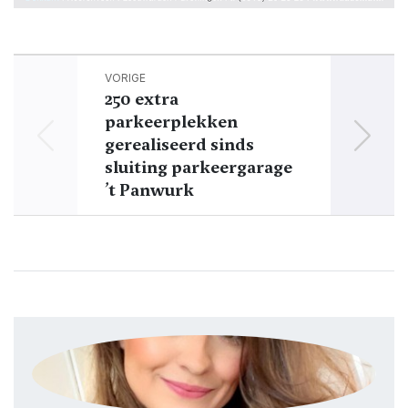
VORIGE
250 extra
parkeerplekken
Dok
gerealiseerd sinds
sluiting parkeergarage
’t Panwurk