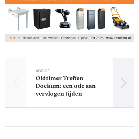
VORIGE
Oldtimer Treffen
Dockum: een ode aan
etm
vervlogen tijden