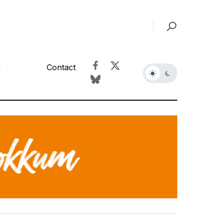
&
Contact
r