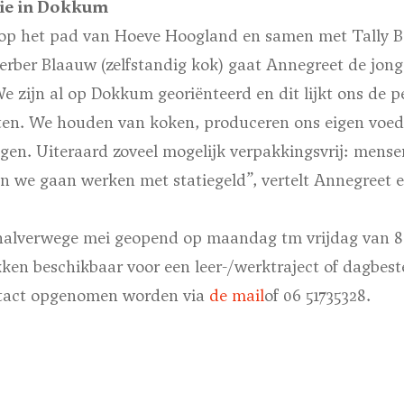
tie in Dokkum
op het pad van Hoeve Hoogland en samen met Tally Bos
 Berber Blaauw (zelfstandig kok) gaat Annegreet de jong
 zijn al op Dokkum georiënteerd en dit lijkt ons de p
tarten. We houden van koken, produceren ons eigen voe
gen. Uiteraard zoveel mogelijk verpakkingsvrij: mens
 we gaan werken met statiegeld”, vertelt Annegreet e
halverwege mei geopend op maandag tm vrijdag van 8.3
ken beschikbaar voor een leer-/werktraject of dagbes
ntact opgenomen worden via
de mail
of 06 51735328.