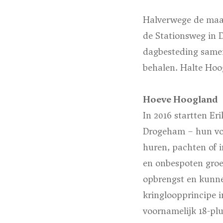
Halverwege de maan
de Stationsweg in 
dagbesteding samen
behalen. Halte Hoo
Hoeve Hoogland
In 2016 startten E
Drogeham – hun voe
huren, pachten of i
en onbespoten groe
opbrengst en kunnen
kringloopprincipe i
voornamelijk 18-plu