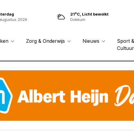
o
aterdag
21
C, Licht bewolkt
augustus 2026
Dokkum
Sport 
eken
Zorg & Onderwijs
Nieuws
Cultuu