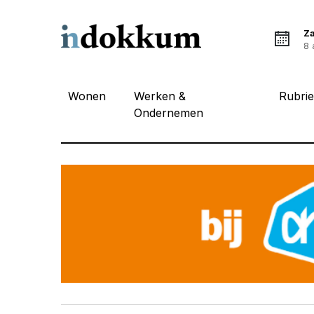
Z
8 
Wonen
Werken &
Rubri
Ondernemen