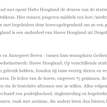
d mei opent Halte Hoogland de deuren van de statio
Dokkum. Hier runnen jongeren middels een leer-/werkt
 met begeleiders deze horecagelegenheid om zo een pra
gland is een onderdeel van Hoeve Hoogland uit Drog
rik en Annegreet Boven - tussen hun woonplaats Gerkes
dselnetwerk: Hoeve Hoogland. Op verschillende stuk
n gebruik hebben, houden zij ruim veertig dieren en ve
ntes. De leden van de hoeve, ongeveer 75 gezinnen, de
 via de bestelsite afnemen wat ze willen. Alles volge
nclusief een praktijkschool, dagbesteding en begeleid
ssers, vaak met autisme, die anders leren dan binnen h