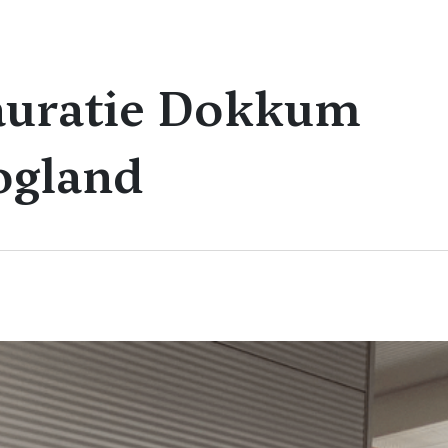
tauratie Dokkum
ogland