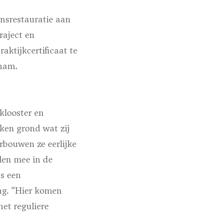
nsrestauratie aan
raject en
ktijkcertificaat te
eham.
klooster en
ken grond wat zij
rbouwen ze eerlijke
len mee in de
ns een
ing. “Hier komen
et reguliere