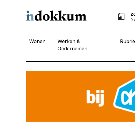
Z
9 
Wonen
Werken &
Rubri
Ondernemen