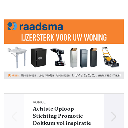
VORIGE
Achtste Oploop
Stichting Promotie
A
Dokkum vol inspiratie
leve