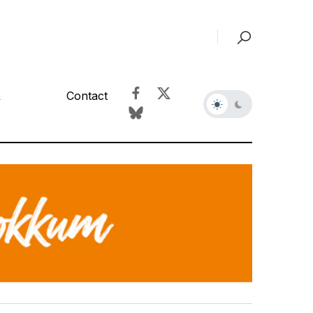
&
Contact
r