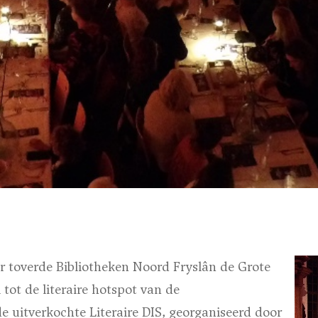
r toverde Bibliotheken Noord Fryslân de Grote
ot de literaire hotspot van de
de uitverkochte Literaire DIS, georganiseerd door