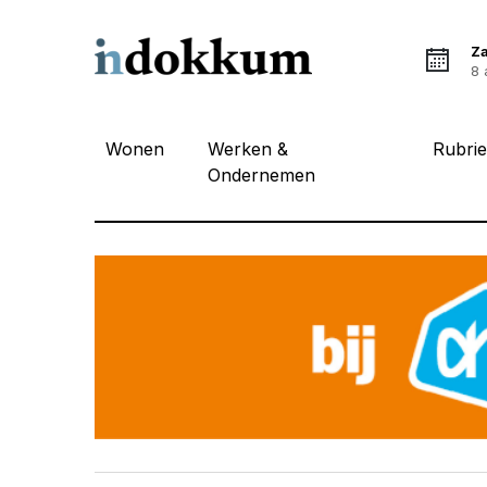
Z
8 
Wonen
Werken &
Rubri
Ondernemen