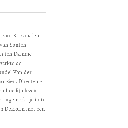
el van Roosmalen,
 van Santen.
len ten Damme
werkte de
andel Van der
orzien. Directeur-
 hoe fijn lezen
e ongemerkt je in te
g in Dokkum met een