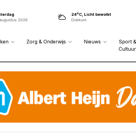
o
aterdag
24
C, Licht bewolkt
augustus 2026
Dokkum
Sport 
eken
Zorg & Onderwijs
Nieuws
Cultuu