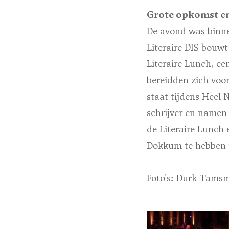
Grote opkomst en
De avond was binne
Literaire DIS bouwt
Literaire Lunch, e
bereidden zich voo
staat tijdens Heel
schrijver en namen
de Literaire Lunch 
Dokkum te hebben 
Foto's: Durk Tams