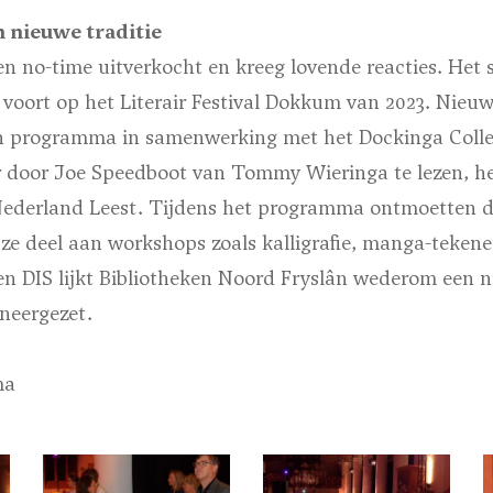
 nieuwe traditie
n no-time uitverkocht en kreeg lovende reacties. Het 
 voort op het Literair Festival Dokkum van 2023. Nieuw
en programma in samenwerking met het Dockinga Colleg
r door Joe Speedboot van Tommy Wieringa te lezen, he
 Nederland Leest. Tijdens het programma ontmoetten d
 ze deel aan workshops zoals kalligrafie, manga-teken
en DIS lijkt Bibliotheken Noord Fryslân wederom een n
neergezet.
ma