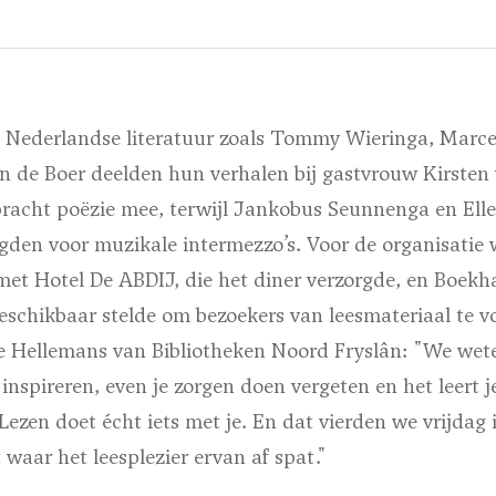
 Nederlandse literatuur zoals Tommy Wieringa, Marc
n de Boer deelden hun verhalen bij gastvrouw Kirsten
bracht poëzie mee, terwijl Jankobus Seunnenga en El
rgden voor muzikale intermezzo’s. Voor de organisatie 
met Hotel De ABDIJ, die het diner verzorgde, en Boekh
eschikbaar stelde om bezoekers van leesmateriaal te vo
e Hellemans van Bibliotheken Noord Fryslân: "We weten
 inspireren, even je zorgen doen vergeten en het leert j
 Lezen doet écht iets met je. En dat vierden we vrijda
t waar het leesplezier ervan af spat."