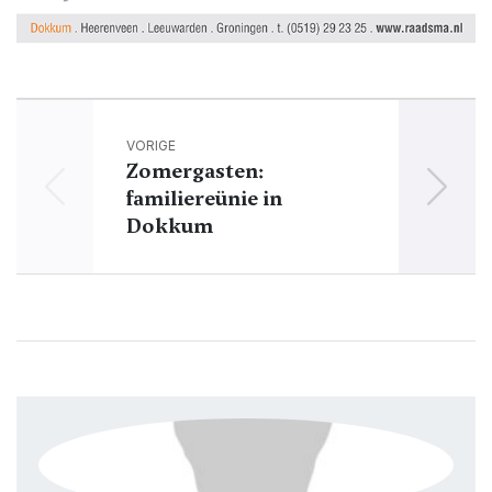
VORIGE
Zomergasten:
Do
familiereünie in
Dokkum