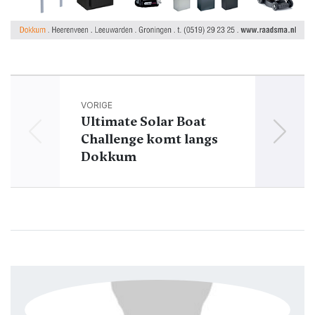
VORIGE
Ultimate Solar Boat
Challenge komt langs
v
Dokkum