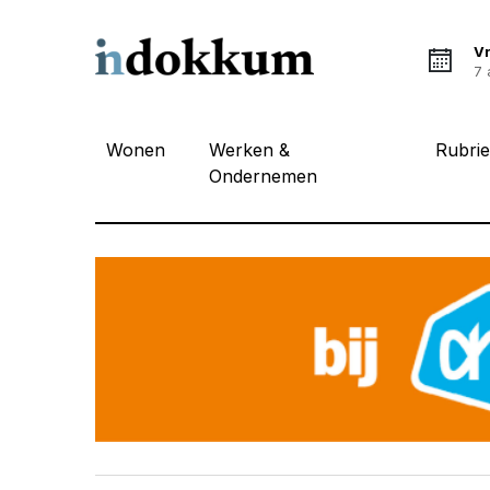
Vr
7 
Wonen
Werken &
Rubri
Ondernemen