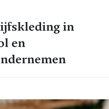
jfskleding in
ol en
ondernemen