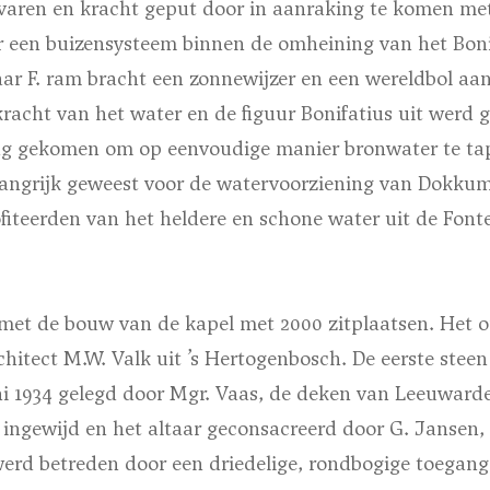
rvaren en kracht geput door in aanraking te komen met
or een buizensysteem binnen de omheining van het Bon
ar F. ram bracht een zonnewijzer en een wereldbol aan
acht van het water en de figuur Bonifatius uit werd g
ng gekomen om op eenvoudige manier bronwater te tap
angrijk geweest voor de watervoorziening van Dokkum
fiteerden van het heldere en schone water uit de Fonte
met de bouw van de kapel met 2000 zitplaatsen. Het 
itect M.W. Valk uit ’s Hertogenbosch. De eerste stee
uni 1934 gelegd door Mgr. Vaas, de deken van Leeuwa
 ingewijd en het altaar geconsacreerd door G. Jansen,
werd betreden door een driedelige, rondbogige toegan