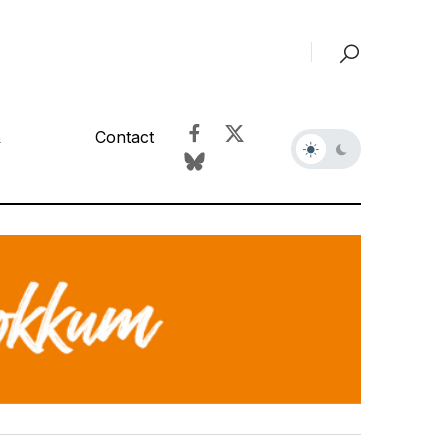
&
Contact
r