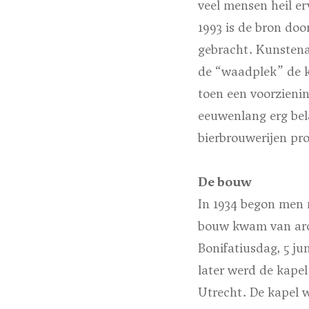
veel mensen heil e
1993 is de bron do
gebracht. Kunstena
de “waadplek” de kr
toen een voorzieni
eeuwenlang erg bel
bierbrouwerijen pro
De bouw
In 1934 begon men 
bouw kwam van arch
Bonifatiusdag, 5 j
later werd de kapel
Utrecht. De kapel 