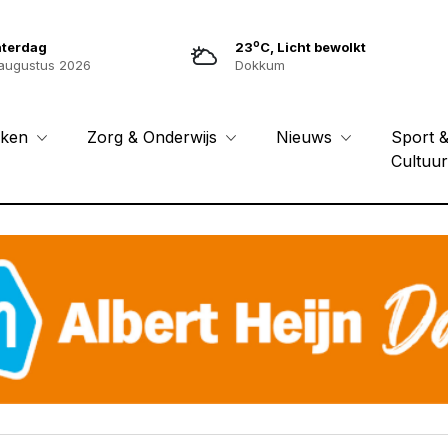
o
aterdag
23
C, Licht bewolkt
augustus 2026
Dokkum
Sport 
eken
Zorg & Onderwijs
Nieuws
Cultuu