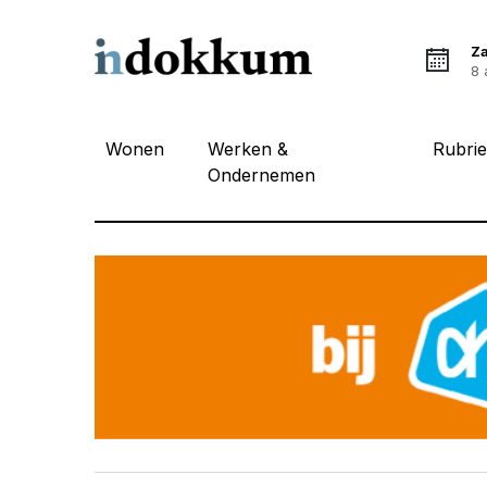
Z
8 
Wonen
Werken &
Rubri
Ondernemen