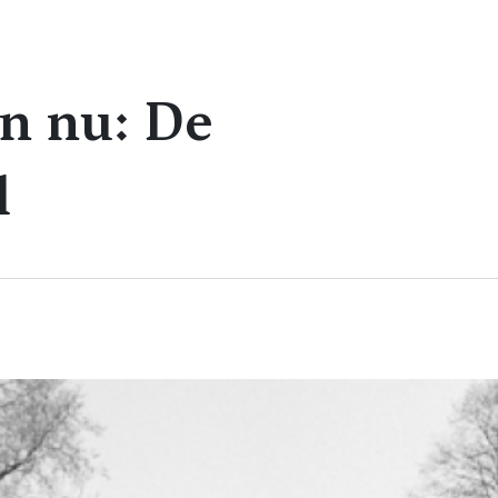
n nu: De
l