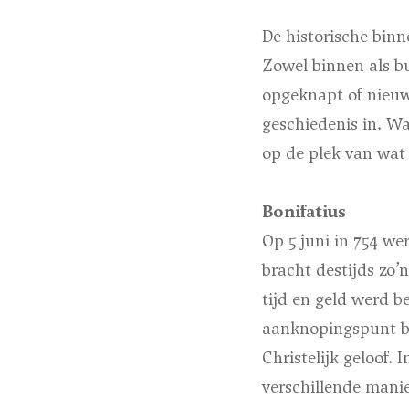
De historische bin
Zowel binnen als b
opgeknapt of nie
geschiedenis in. W
op de plek van wat e
Bonifatius
Op 5 juni in 754 w
bracht destijds zo’
tijd en geld werd b
aanknopingspunt bi
Christelijk geloof.
verschillende manie