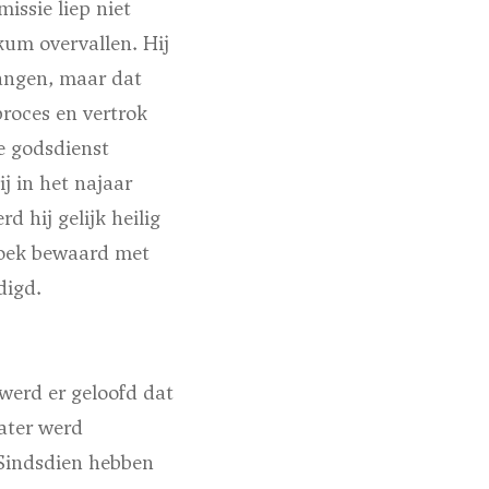
issie liep niet
kum overvallen. Hij
angen, maar dat
proces en vertrok
e godsdienst
j in het najaar
 hij gelijk heilig
boek bewaard met
digd.
 werd er geloofd dat
ater werd
 Sindsdien hebben