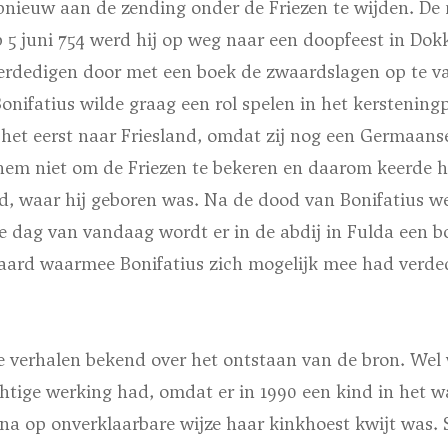
nieuw aan de zending onder de Friezen te wijden. De m
 5 juni 754 werd hij op weg naar een doopfeest in Dok
verdedigen door met een boek de zwaardslagen op te v
onifatius wilde graag een rol spelen in het kerstening
 het eerst naar Friesland, omdat zij nog een Germaans
hem niet om de Friezen te bekeren en daarom keerde hi
, waar hij geboren was. Na de dood van Bonifatius werd
de dag van vandaag wordt er in de abdij in Fulda een 
aard waarmee Bonifatius zich mogelijk mee had verde
de verhalen bekend over het ontstaan van de bron. Wel
htige werking had, omdat er in 1990 een kind in het w
a op onverklaarbare wijze haar kinkhoest kwijt was.