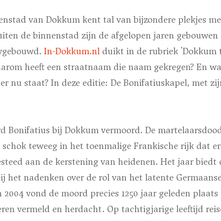
nenstad van Dokkum kent tal van bijzondere plekjes me
uiten de binnenstad zijn de afgelopen jaren gebouwen 
uwgebouwd.
In-Dokkum.nl
duikt in de rubriek 'Dokkum 
aarom heeft een straatnaam die naam gekregen? En wat
r nu staat? In deze editie: De Bonifatiuskapel, met zijn
erd Bonifatius bij Dokkum vermoord. De martelaarsdood
n schok teweeg in het toenmalige Frankische rijk dat 
esteed aan de kerstening van heidenen. Het jaar biedt
j het nadenken over de rol van het latente Germaans
 In 2004 vond de moord precies 1250 jaar geleden plaats
ren vermeld en herdacht. Op tachtigjarige leeftijd rei