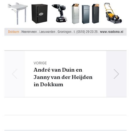
VORIGE
André van Duin en
Vere
Janny van der Heijden
in Dokkum