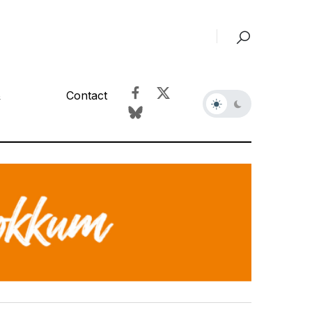
&
Contact
r