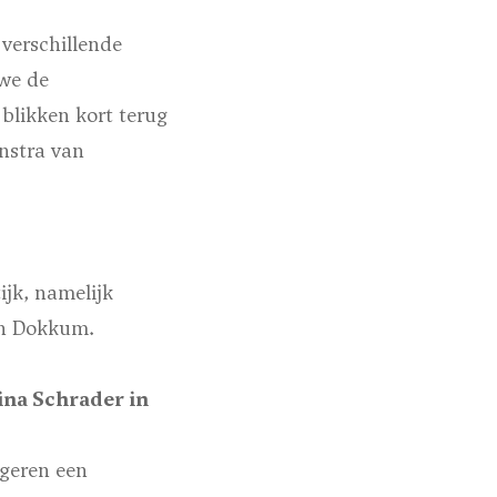
 verschillende
we de
blikken kort terug
nstra van
jk, namelijk
in Dokkum.
na Schrader in
ngeren een