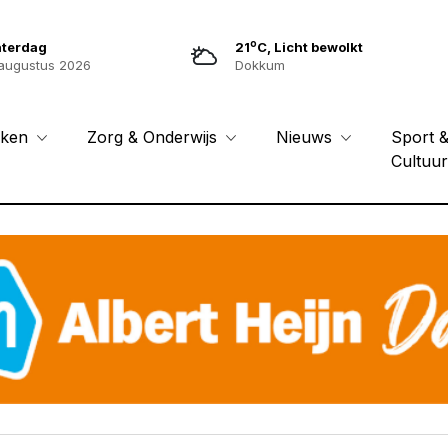
o
aterdag
21
C, Licht bewolkt
augustus 2026
Dokkum
Sport 
eken
Zorg & Onderwijs
Nieuws
Cultuu