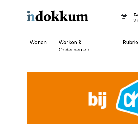
Z
8 
Wonen
Werken &
Rubri
Ondernemen