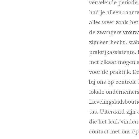
vervelende periode
had je alleen raamv
alles weer zoals he
de zwangere vrouwe
zijn een hecht, sta
praktijkassistente.
met elkaar mogen a
voor de praktijk. D
bij ons op controle
lokale ondernemer
Lievelingskidsbout
tas. Uiteraard zijn
die het leuk vinde
contact met ons o