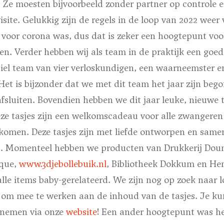
. Ze moesten bijvoorbeeld zonder partner op controle 
isite. Gelukkig zijn de regels in de loop van 2022 weer 
t voor corona was, dus dat is zeker een hoogtepunt voo
n. Verder hebben wij als team in de praktijk een goed
biel team van vier verloskundigen, een waarneemster e
 Het is bijzonder dat we met dit team het jaar zijn be
fsluiten. Bovendien hebben we dit jaar leuke, nieuwe 
eze tasjes zijn een welkomscadeau voor alle zwangeren 
 komen. Deze tasjes zijn met liefde ontworpen en same
s. Momenteel hebben we producten van Drukkerij Dou
ique,
www.3djebollebuik.nl
, Bibliotheek Dokkum en H
 alle items baby-gerelateerd. We zijn nog op zoek naar
n om mee te werken aan de inhoud van de tasjes. Je k
pnemen via onze
website
! Een ander hoogtepunt was het