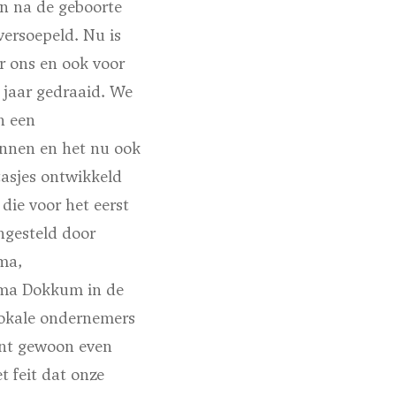
en na de geboorte
versoepeld. Nu is
r ons en ook voor
 jaar gedraaid. We
n een
gonnen en het nu ook
tasjes ontwikkeld
die voor het eerst
ngesteld door
ma,
ema Dokkum in de
 lokale ondernemers
unt gewoon even
 feit dat onze