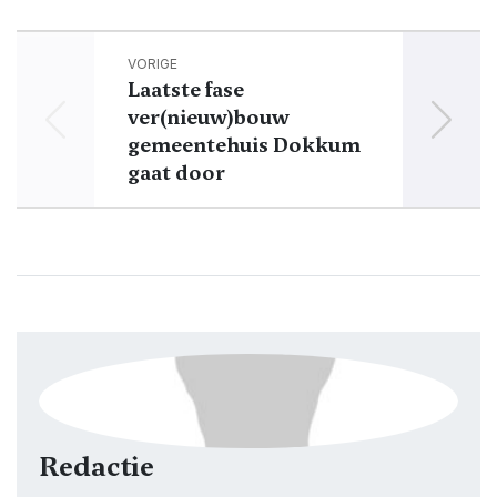
VORIGE
Laatste fase
Dok
ver(nieuw)bouw
gemeentehuis Dokkum
gaat door
Redactie