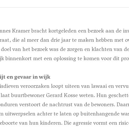
nes Kramer bracht kortgeleden een bezoek aan de in
raat, die al meer dan drie jaar te maken hebben met o
t doel van het bezoek was de zorgen en klachten van d
jk binnenkort met een oplossing te komen voor dit pr
jt en gevaar in wijk
visdieven veroorzaken loopt uiteen van lawaai en vervu
aat buurtbewoner Gerard Kosse weten. Hun geschette
onduren verstoort de nachtrust van de bewoners. Daa
m uitwerpselen achter te laten op buitenhangende was 
geboorte van hun kinderen. Die agressie vormt een risi