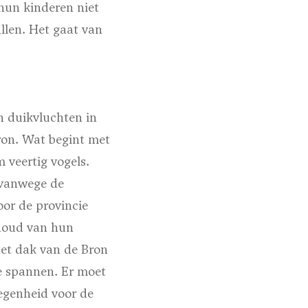
 hun kinderen niet
allen. Het gaat van
n duikvluchten in
Bron. Wat begint met
m veertig vogels.
 vanwege de
or de provincie
ehoud van hun
het dak van de Bron
e spannen. Er moet
legenheid voor de