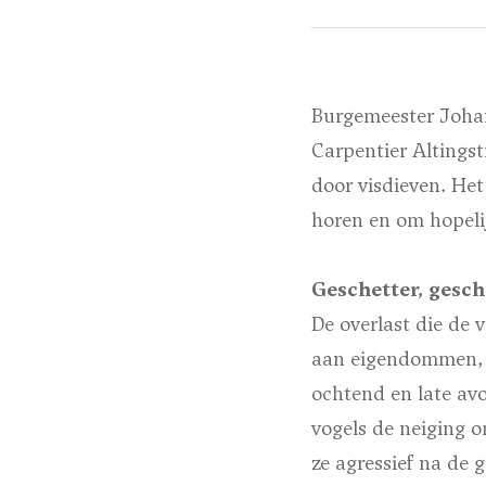
Burgemeester Johan
Carpentier Altingst
door visdieven. He
horen en om hopeli
Geschetter, geschi
De overlast die de 
aan eigendommen, l
ochtend en late av
vogels de neiging o
ze agressief na de 