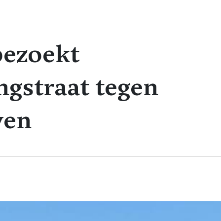
bezoekt
ngstraat tegen
ven