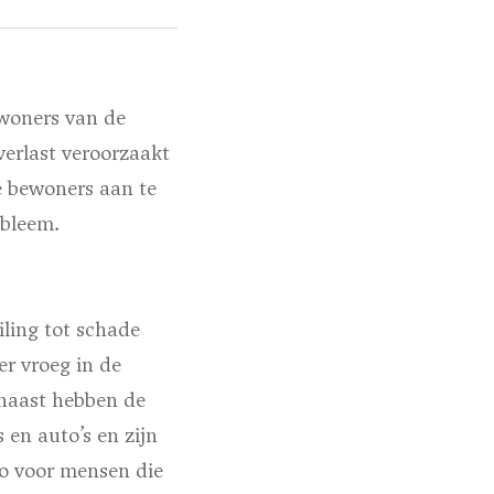
woners van de
verlast veroorzaakt
e bewoners aan te
obleem.
iling tot schade
r vroeg in de
rnaast hebben de
en auto’s en zijn
co voor mensen die