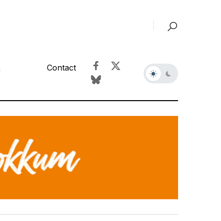
&
Contact
r