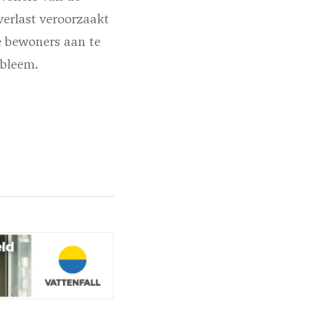
verlast veroorzaakt
e bewoners aan te
obleem.