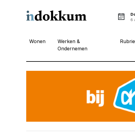
D
6 
Wonen
Werken &
Rubri
Ondernemen