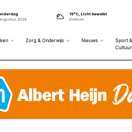
o
onderdag
19
C, Licht bewolkt
augustus 2026
Dokkum
Sport 
eken
Zorg & Onderwijs
Nieuws
Cultuu