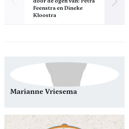
door de ogen van: Petra
Feenstra en Dineke
Hil
Kloostra
Marianne Vriesema