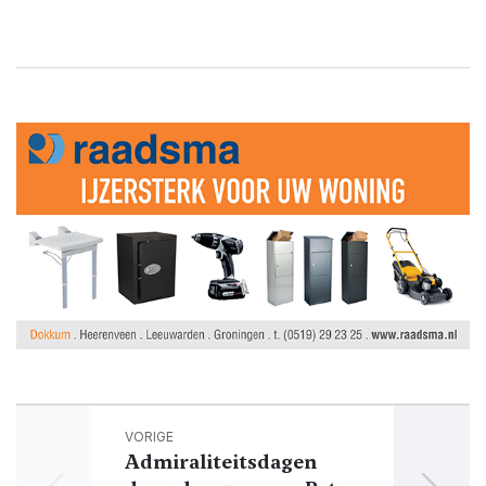
VORIGE
Admiraliteitsdagen
A