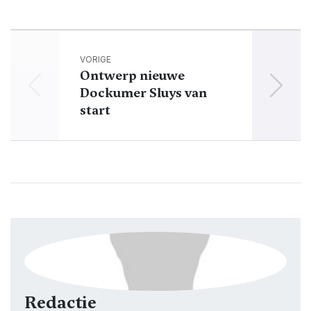
VORIGE
Ontwerp nieuwe
Twee 
Dockumer Sluys van
start
Redactie