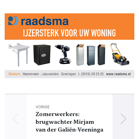
VORIGE
Zomerwerkers:
Zo
brugwachter Mirjam
van der Galiën-Veeninga