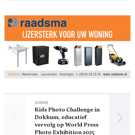
VORIGE
Kids Photo Challenge in
Van bo
Dokkum, educatief
zit 
vervolg op World Press
Bi
Photo Exhibition 2025