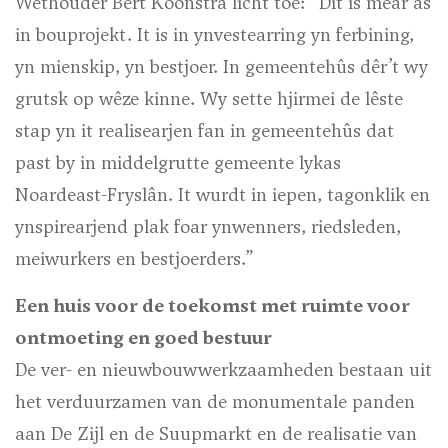
Wethouder Bert Koonstra licht toe: “Dit is mear as
in bouprojekt. It is in ynvestearring yn ferbining,
yn mienskip, yn bestjoer. In gemeentehûs dêr’t wy
grutsk op wêze kinne. Wy sette hjirmei de lêste
stap yn it realisearjen fan in gemeentehûs dat
past by in middelgrutte gemeente lykas
Noardeast-Fryslân. It wurdt in iepen, tagonklik en
ynspirearjend plak foar ynwenners, riedsleden,
meiwurkers en bestjoerders.”
Een huis voor de toekomst met ruimte voor
ontmoeting en goed bestuur
De ver- en nieuwbouwwerkzaamheden bestaan uit
het verduurzamen van de monumentale panden
aan De Zijl en de Suupmarkt en de realisatie van