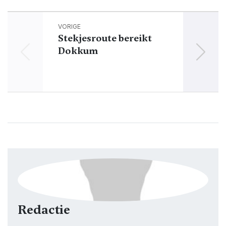
VORIGE
Stekjesroute bereikt
Afûk
Dokkum
en 
Redactie