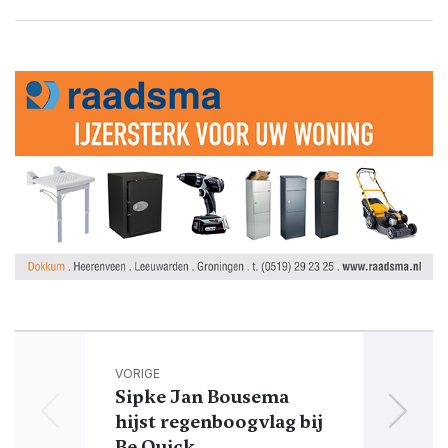
VORIGE
Sipke Jan Bousema
hijst regenboogvlag bij
v
Be Quick