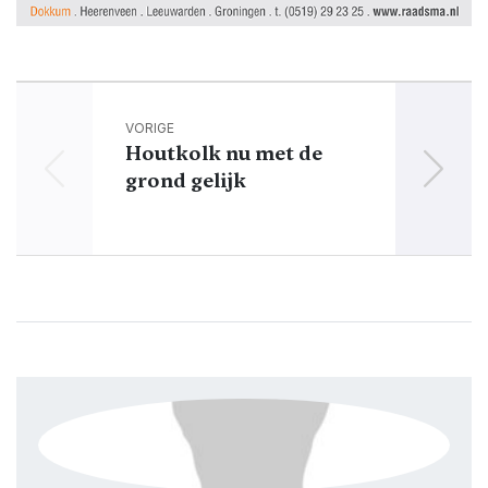
VORIGE
Houtkolk nu met de
grond gelijk
st
Ho