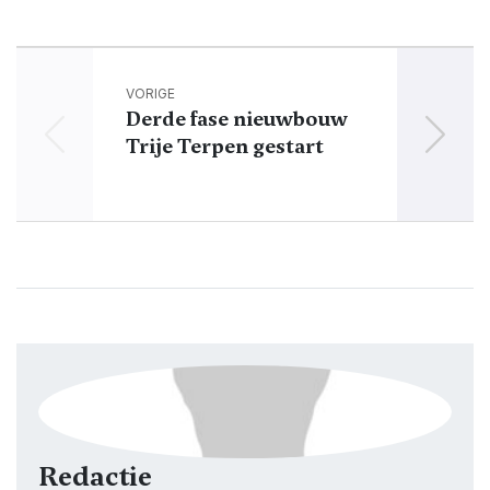
VORIGE
Derde fase nieuwbouw
Bi
Trije Terpen gestart
weer 
Redactie