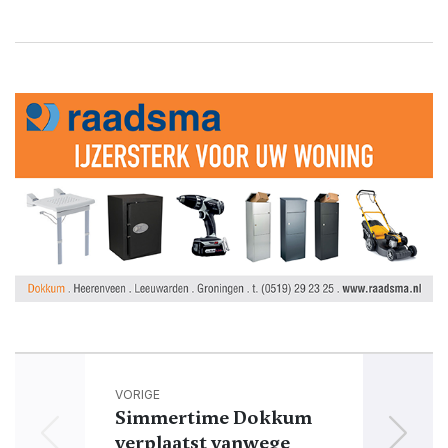
VORIGE
Simmertime Dokkum
verplaatst vanwege
S