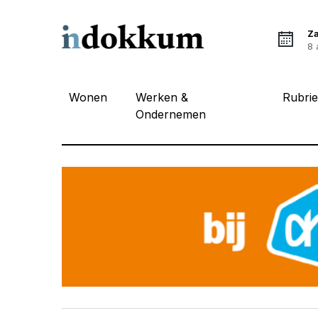
Z
8 
Wonen
Werken &
Rubri
Ondernemen