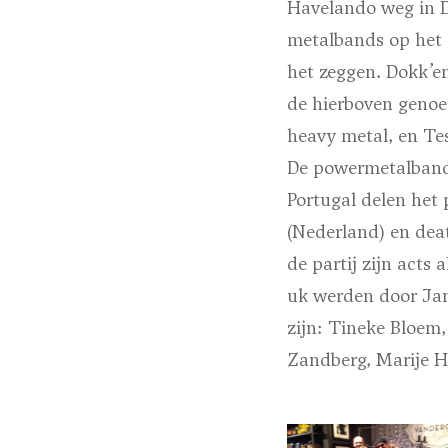
Havelando weg in D
metalbands op het g
het zeggen. Dokk’e
de hierboven genoe
heavy metal, en Tes
De powermetalband
Portugal delen het 
(Nederland) en de
de partij zijn acts
uk werden door Jan
zijn:
Tineke Bloem, 
Zandberg, Marije H