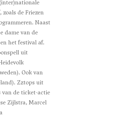
inter)nationale
 zoals de Friezen
programmeren. Naast
de dame van de
n het festival af.
nspell uit
Heidevolk
Zweden). Ook van
eland).
Zztops uit
 van de ticket-actie
e Zijlstra, Marcel
a