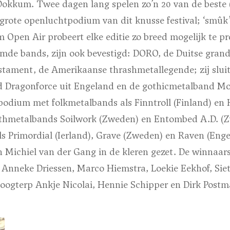
okkum. Twee dagen lang spelen zo’n 20 van de beste (
rote openluchtpodium van dit knusse festival; ‘smûk’,
m Open Air probeert elke editie zo breed mogelijk te 
mde bands, zijn ook bevestigd: DORO, de Duitse gran
tament, de Amerikaanse thrashmetallegende; zij sluite
 Dragonforce uit Engeland en de gothicmetalband Moo
podium met folkmetalbands als Finntroll (Finland) en 
athmetalbands Soilwork (Zweden) en Entombed A.D. (
 als Primordial (Ierland), Grave (Zweden) en Raven (Eng
 Michiel van der Gang in de kleren gezet.
De winnaars
Anneke Driessen, Marco Hiemstra, Loekie Eekhof, Siets
oogterp Ankje Nicolai, Hennie Schipper en Dirk Postm