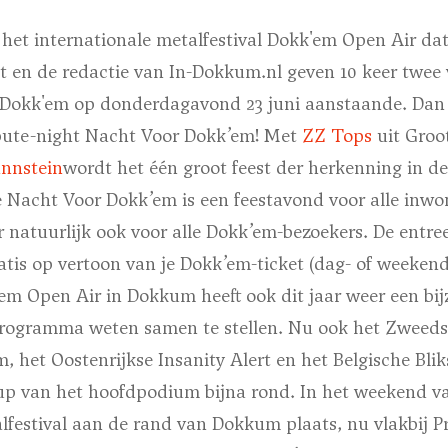
het internationale metalfestival Dokk'em Open Air dat 
 en de redactie van In-Dokkum.nl geven 10 keer twee 
 Dokk'em op donderdagavond 23 juni aanstaande. Dan 
ribute-night Nacht Voor Dokk’em! Met
ZZ Tops
uit Groo
nnstein
wordt het één groot feest der herkenning in de
e Nacht Voor Dokk’em is een feestavond voor alle in
natuurlijk ook voor alle Dokk’em-bezoekers. De entree
gratis op vertoon van je Dokk’em-ticket (dag- of weekend
em Open Air in Dokkum heeft ook dit jaar weer een bij
programma weten samen te stellen. Nu ook het Zweedse
m, het Oostenrijkse Insanity Alert en het Belgische B
e-up van het hoofdpodium bijna rond. In het weekend va
lfestival aan de rand van Dokkum plaats, nu vlakbij P