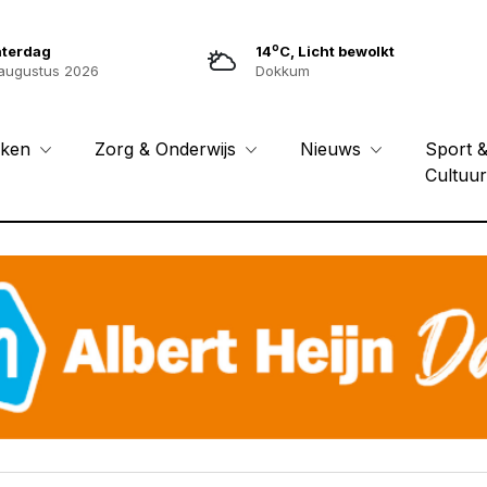
o
aterdag
14
C, Licht bewolkt
augustus 2026
Dokkum
Sport 
eken
Zorg & Onderwijs
Nieuws
Cultuu