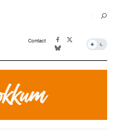
&
Contact
r