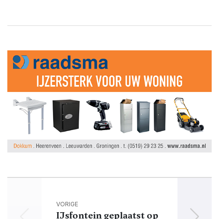
VORIGE
IJsfontein geplaatst op
Flin