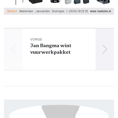
VORIGE
Jan Bangma wint
Geld
vuurwerkpakket
nie