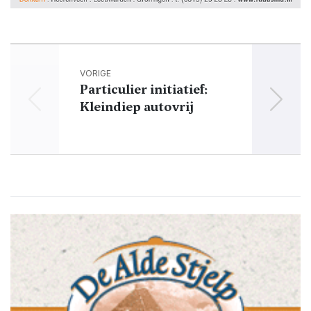
VORIGE
Particulier initiatief:
D
Kleindiep autovrij
ge