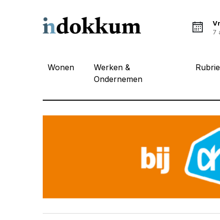
Vr
7 
Wonen
Werken &
Rubri
Ondernemen