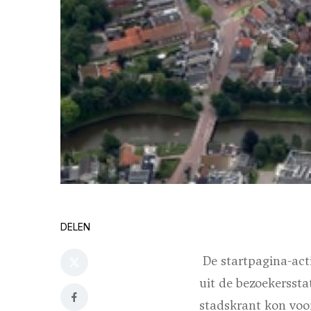
DELEN
De startpagina-acti
uit de bezoekersst
stadskrant kon voor