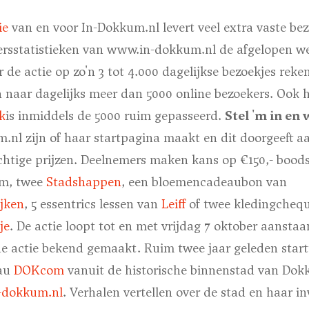
ie
van en voor In-Dokkum.nl levert veel extra vaste bez
ekersstatistieken van www.in-dokkum.nl de afgelopen w
 de actie op zo'n 3 tot 4.000 dagelijkse bezoekjes reken
 naar dagelijks meer dan 5000 online bezoekers. Ook h
k
is inmiddels de 5000 ruim gepasseerd.
Stel 'm in en 
nl zijn of haar startpagina maakt en dit doorgeeft aa
htige prijzen. Deelnemers maken kans op €150,- boo
um, twee
Stadshappen
, een bloemencadeaubon van
ijken
, 5 essentrics lessen van
Leiff
of twee kledingchequ
je
. De actie loopt tot en met vrijdag 7 oktober aanst
de actie bekend gemaakt. Ruim twee jaar geleden start
au
DOKcom
vanuit de historische binnenstad van Dok
-dokkum.nl
. Verhalen vertellen over de stad en haar i