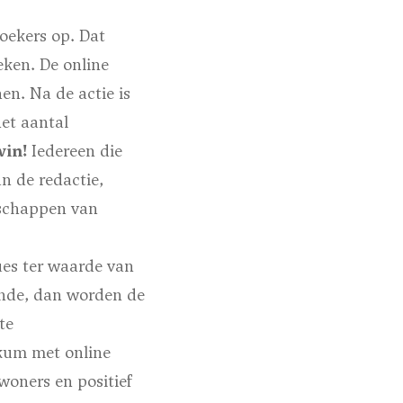
oekers op. Dat
eken. De online
en. Na de actie is
et aantal
win!
Iedereen die
n de redactie,
dschappen van
es ter waarde van
aande, dan worden de
te
kum met online
nwoners en positief