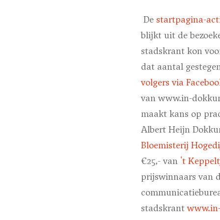
De
startpagina-act
blijkt uit de bezo
stadskrant kon voor
dat aantal gestegen
volgers via Faceboo
van www.in-dokkum.
maakt kans op prac
Albert Heijn Dokk
Bloemisterij Hoged
€25,- van
't Keppelt
prijswinnaars van 
communicatiebure
stadskrant
www.in