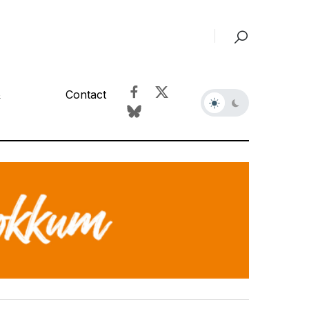
&
Contact
r