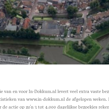
e van en voor In-Dokkum.nl levert veel extra vaste bezo
atistieken van www.in-dokkum.nl de afgelopen weken. 
 de actie op zo'n 3 tot 4.000 dagelijkse bezoekjes reken