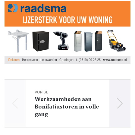
VORIGE
Werkzaamheden aan
Bonifatiustoren in volle
wet
gang