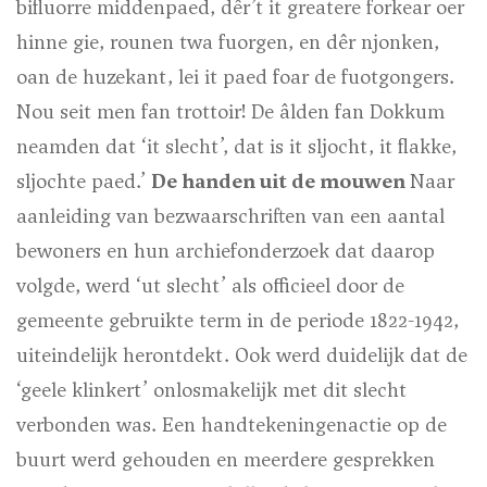
bifluorre middenpaed, dêr’t it greatere forkear oer
hinne gie, rounen twa fuorgen, en dêr njonken,
oan de huzekant, lei it paed foar de fuotgongers.
Nou seit men fan trottoir! De âlden fan Dokkum
neamden dat ‘it slecht’, dat is it sljocht, it flakke,
sljochte paed.’
De handen uit de mouwen
Naar
aanleiding van bezwaarschriften van een aantal
bewoners en hun archiefonderzoek dat daarop
volgde, werd ‘ut slecht’ als officieel door de
gemeente gebruikte term in de periode 1822-1942,
uiteindelijk herontdekt. Ook werd duidelijk dat de
‘geele klinkert’ onlosmakelijk met dit slecht
verbonden was. Een handtekeningenactie op de
buurt werd gehouden en meerdere gesprekken