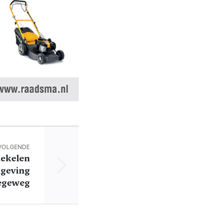
VOLGENDE
ekelen
geving
egeweg