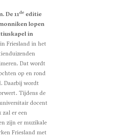
de
. De 11
editie
r monniken lopen
tiuskapel in
n Friesland in het
tienduizenden
rimeren. Dat wordt
tochten op en rond
. Daarbij wordt
orwert. Tijdens de
universitair docent
 zal er een
en zijn er muzikale
rken Friesland met