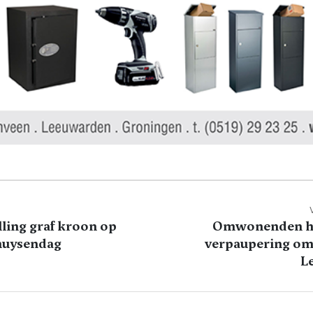
ling graf kroon op
Omwonenden h
uysendag
verpaupering om
L