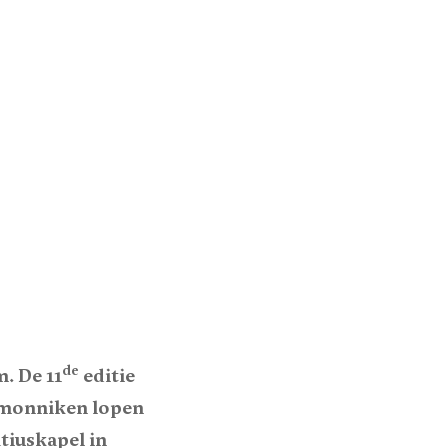
de
. De 11
editie
r monniken lopen
tiuskapel in