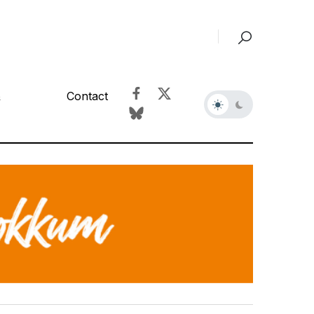
&
Contact
r