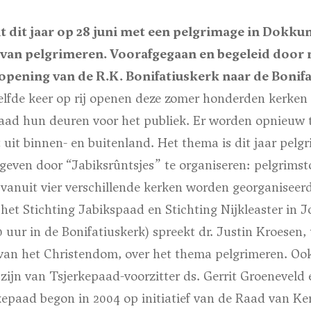
 dit jaar op 28 juni met een pelgrimage in Dokkum
n van pelgrimeren. Voorafgegaan en begeleid doo
opening van de R.K. Bonifatiuskerk naar de Bonifa
lfde keer op rij openen deze zomer honderden kerken i
aad hun deuren voor het publiek. Er worden opnieuw 
uit binnen- en buitenland. Het thema is dit jaar pelg
even door “Jabiksrûntsjes” te organiseren: pelgrims
vanuit vier verschillende kerken worden georganiseerd
et Stichting Jabikspaad en Stichting Nijkleaster in J
0 uur in de Bonifatiuskerk) spreekt dr. Justin Kroesen, 
van het Christendom, over het thema pelgrimeren. Ook
ijn van Tsjerkepaad-voorzitter ds. Gerrit Groeneveld 
kepaad begon in 2004 op initiatief van de Raad van Ke