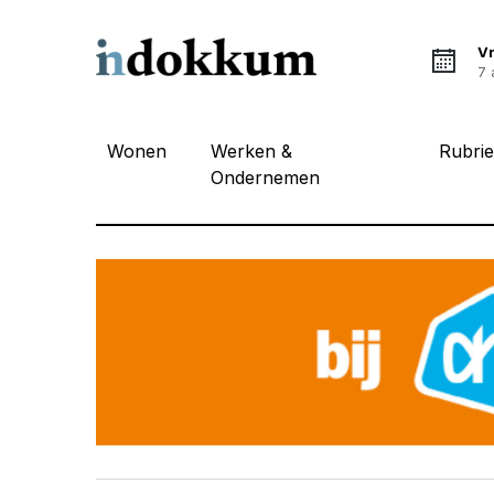
Vr
7 
Wonen
Werken &
Rubri
Ondernemen