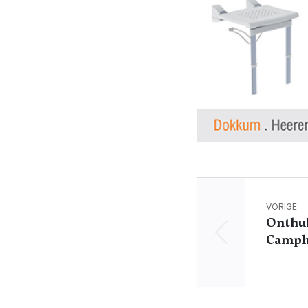
VORIGE
Onthul
Camph