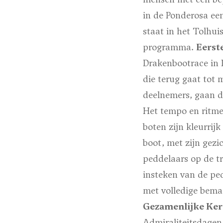
in de Ponderosa ee
staat in het Tolhui
programma.
Eerst
Drakenbootrace in 
die terug gaat tot 
deelnemers, gaan de
Het tempo en ritme
boten zijn kleurrij
boot, met zijn gezi
peddelaars op de tr
insteken van de ped
met volledige bema
Gezamenlijke Kerm
Admiraliteitsdagen 