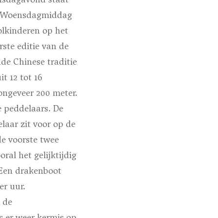
ar. Woensdagmiddag
oolkinderen op het
ste editie van de
de Chinese traditie
t 12 tot 16
ongeveer 200 meter.
 peddelaars. De
laar zit voor op de
de voorste twee
al het gelijktijdig
 Een drakenboot
er uur.
 de
s er weer kermis op