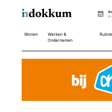
D
6 
Wonen
Werken &
Rubri
Ondernemen