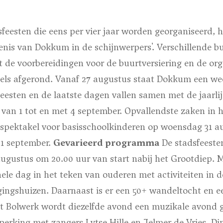
esten die eens per vier jaar worden georganiseerd, he
nis van Dokkum in de schijnwerpers'. Verschillende bu
 de voorbereidingen voor de buurtversiering en de orga
s afgerond. Vanaf 27 augustus staat Dokkum een wee
eesten en de laatste dagen vallen samen met de jaarli
 van 1 tot en met 4 september. Opvallendste zaken in
elspektakel voor basisschoolkinderen op woensdag 31 a
1 september.
Gevarieerd programma
De stadsfeeste
ugustus om 20.00 uur van start nabij het Grootdiep.
ele dag in het teken van ouderen met activiteiten in d
gingshuizen. Daarnaast is er een 50+ wandeltocht en e
 Bolwerk wordt diezelfde avond een muzikale avond g
erking met zangers Lytse Hille en Jelmer de Vries. D