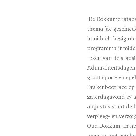
De Dokkumer stadsfe
thema 'de geschiede
inmiddels bezig met
programma inmiddel
teken van de stadsf
Admiraliteitsdagen
groot sport- en sp
Drakenbootrace op 
zaterdagavond 27 a
augustus staat de h
verpleeg- en verzor
Oud Dokkum. In het
mensen met een bep