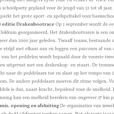
n schoolparty gepland voor de jeugd van 12 tot 18 ja
sparkt het grote sport- en spelspeltakel voor basissch
e editie Drakenbootrace
Op 1 september wordt de eer
Dokkum georganiseerd. Het drakenbootvaren is een ou
meer dan 2000 jaar geleden. Twaalf teams, bestaande ui
 strijd met elkaar aan en leggen een parcours af van 
 van het peddelen wordt bepaald door de voorste twee
k en uitgerust met een drakenkop- en staart. De tromme
cht naar de peddelaars toe en slaat op het tempo van 
om. De andere peddelaars moeten dit ritme volgen. Voor
dels is dus, naast kracht, bepalend voor de snelheid.
nning kan een snelheid bereiken van ongeveer 17 km p
is, opening en afsluiting
De organisaties van zowel
als de Stadsfeesten werken samen. Net als vorig jaar i