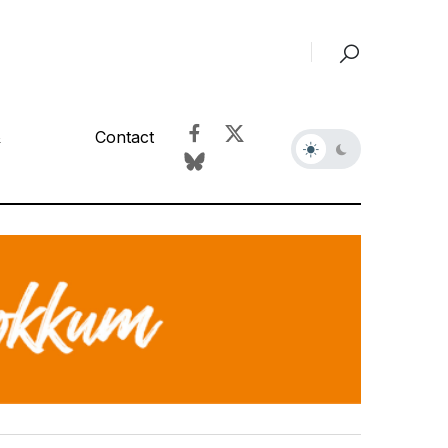
&
Contact
r