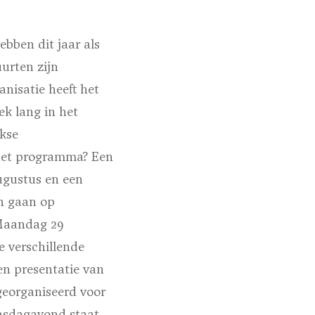
bben dit jaar als
urten zijn
nisatie heeft het
k lang in het
jkse
 het programma? Een
ugustus en een
n gaan op
 Maandag 29
e verschillende
en presentatie van
eorganiseerd voor
insdagavond staat