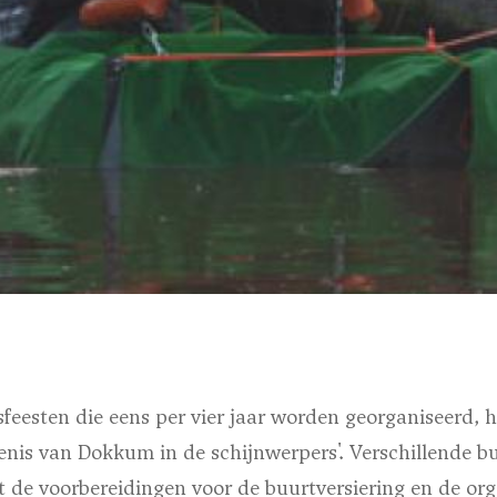
esten die eens per vier jaar worden georganiseerd, he
nis van Dokkum in de schijnwerpers'. Verschillende bu
 de voorbereidingen voor de buurtversiering en de orga