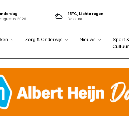
o
onderdag
15
C, Lichte regen
augustus 2026
Dokkum
Sport 
eken
Zorg & Onderwijs
Nieuws
Cultuu