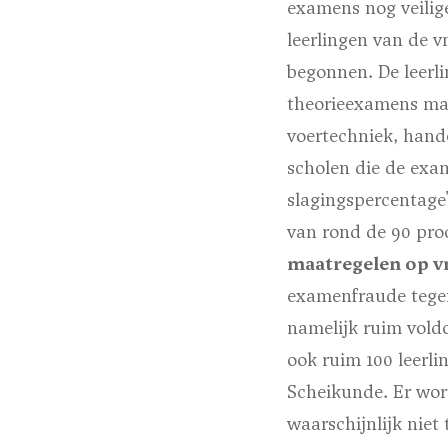
examens nog veilig
leerlingen van de 
begonnen. De leerl
theorieexamens mak
voertechniek, hand
scholen die de exam
slagingspercentage
van rond de 90 pro
maatregelen op 
examenfraude tegen
namelijk ruim voldo
ook ruim 100 leerli
Scheikunde. Er wor
waarschijnlijk niet