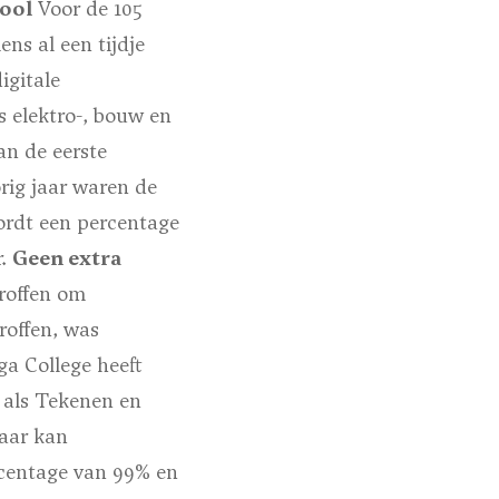
ool
Voor de 105
ns al een tijdje
igitale
 elektro-, bouw en
an de eerste
orig jaar waren de
ordt een percentage
r.
Geen extra
roffen om
roffen, was
ga College heeft
n als Tekenen en
aar kan
rcentage van 99% en