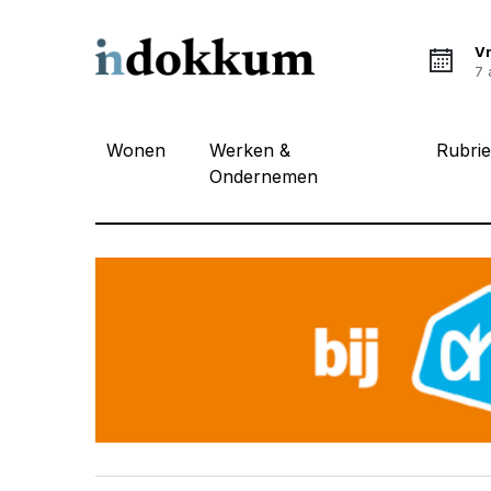
Vr
7 
Wonen
Werken &
Rubri
Ondernemen