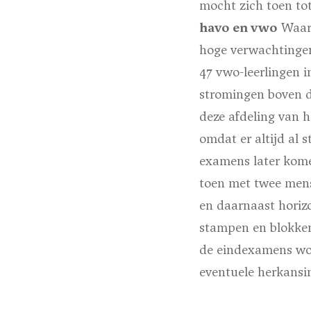
mocht zich toen to
havo en vwo
Waarn
hoge verwachtingen
47 vwo-leerlingen i
stromingen boven de
deze afdeling van h
omdat er altijd al 
examens later kome
toen met twee mens
en daarnaast horizo
stampen en blokken 
de eindexamens wo
eventuele herkans