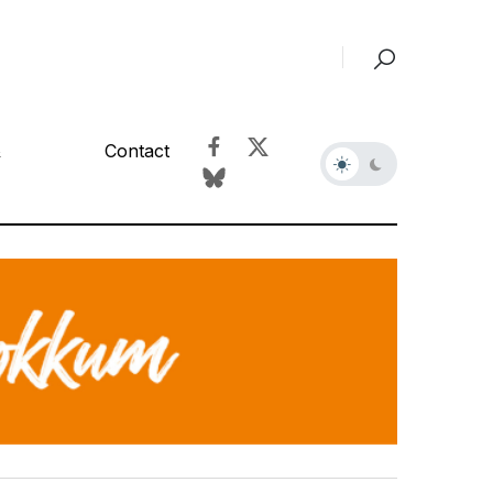
&
Contact
r