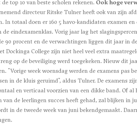
t de top 10 van beste scholen rekenen.
Ook hoge verw
emend directeur Ritske Tulner heeft ook van zijn af
. In totaal doen er 160 5 havo-kandidaten examen en 
n de eindexamenklas. Vorig jaar lag het slagingsperce
 90 procent en de verwachtingen liggen dit jaar in dez
et Dockinga College zijn niet heel veel extra maatreg
streng op de beveiliging werd toegekeken. Nieuw dit jaa
n. "Vorige week woensdag werden de examens pas bez
en in de kluis geruimd", aldus Tulner. De examens zij
ntaal en verticaal voorzien van een dikke band. Of al 
van de leerlingen succes heeft gehad, zal blijken in ju
rdt in de tweede week van juni bekendgemaakt. Daar
ingen.