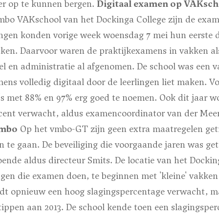
er op te kunnen bergen.
Digitaal examen op VAKsch
vmbo VAKschool van het Dockinga College zijn de exame
ingen konden vorige week woensdag 7 mei hun eerste d
en. Daarvoor waren de praktijkexamens in vakken als
el en administratie al afgenomen. De school was een v
ens volledig digitaal door de leerlingen liet maken. V
's met 88% en 97% erg goed te noemen. Ook dit jaar w
cent verwacht, aldus examencoordinator van der Mee
vmbo
Op het vmbo-GT zijn geen extra maatregelen get
 te gaan. De beveiliging die voorgaande jaren was get
ende aldus directeur Smits. De locatie van het Dockin
ngen die examen doen, te beginnen met 'kleine' vakke
dt opnieuw een hoog slagingspercentage verwacht, m
 tippen aan 2013. De school kende toen een slagingspe