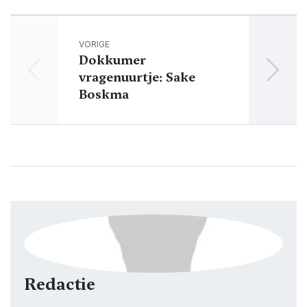
VORIGE
Dokkumer
'Fie
vragenuurtje: Sake
v
Boskma
Redactie