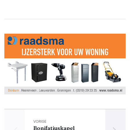
VORIGE
Bonifatiuskapel
Zwem