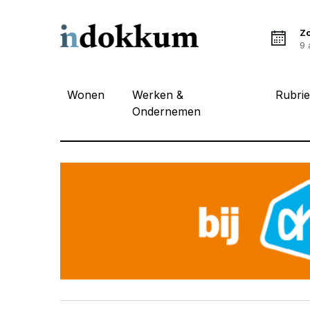
Z
9 
Wonen
Werken &
Rubri
Ondernemen