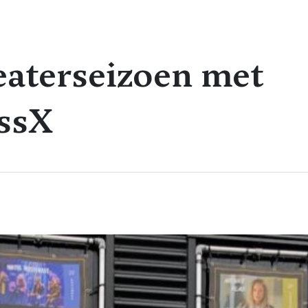
eaterseizoen met
assX