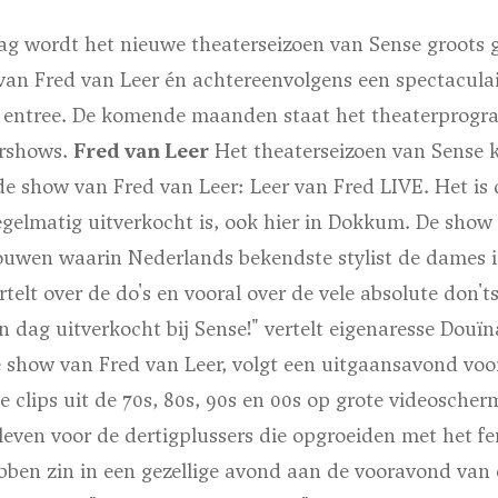
g wordt het nieuwe theaterseizoen van Sense groots
van Fred van Leer én achtereenvolgens een spectacula
s entree. De komende maanden staat het theaterprog
ershows.
Fred van Leer
Het theaterseizoen van Sense k
e show van Fred van Leer: Leer van Fred LIVE. Het i
egelmatig uitverkocht is, ook hier in Dokkum. De show 
ouwen waarin Nederlands bekendste stylist de dames in
ertelt over de do's en vooral over de vele absolute don'
 dag uitverkocht bij Sense!" vertelt eigenaresse Douïn
 show van Fred van Leer, volgt een uitgaansavond voo
te clips uit de 70s, 80s, 90s en 00s op grote videosche
rleven voor de dertigplussers die opgroeiden met het 
bben zin in een gezellige avond aan de vooravond van 