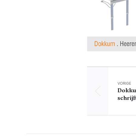
VORIGE
Dokku
schrij