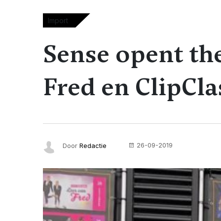
Import
Sense opent th
Fred en ClipCl
26-09-2019
Door
Redactie