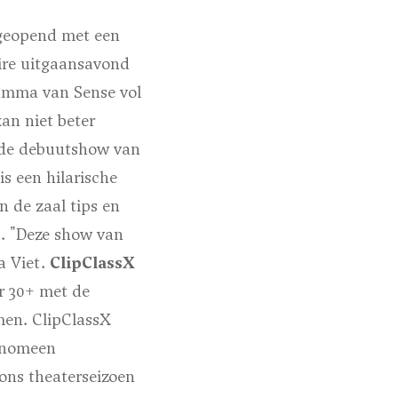
 geopend met een
ire uitgaansavond
ramma van Sense vol
an niet beter
s de debuutshow van
is een hilarische
 de zaal tips en
ts. "Deze show van
a Viet.
ClipClassX
r 30+ met de
rmen. ClipClassX
fenomeen
ons theaterseizoen