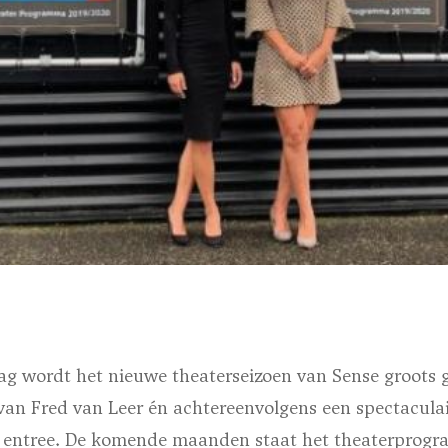
g wordt het nieuwe theaterseizoen van Sense groots
van Fred van Leer én achtereenvolgens een spectacula
s entree. De komende maanden staat het theaterprog