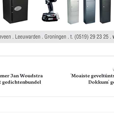
mer Jan Woudstra
'Moaiste geveltúnts
ft gedichtenbundel
Dokkum' g