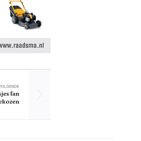
VOLGENDE
jes fan
ekozen