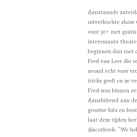
Aanstaande zaterda
uitverkochte show 
voor 30+ met grati
interessante theat
beginnen dan met d
Fred van Leer die r
avond echt voor vr
tricks geeft en ze v
Fred was binnen een
Aansluitend aan de
grootse hits en bes
laat deze tijden he
discotheek. "We he