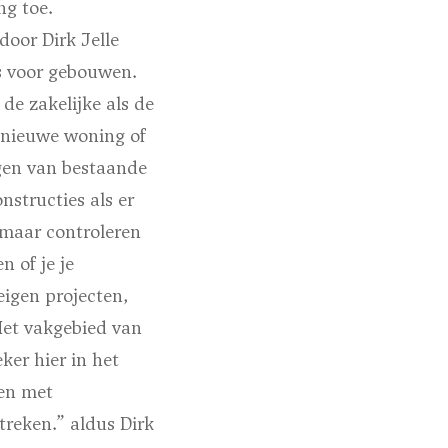
ng toe.
door Dirk Jelle
s voor gebouwen.
e zakelijke als de
n nieuwe woning of
gen van bestaande
structies als er
 maar controleren
 of je je
igen projecten,
Het vakgebied van
ker hier in het
en met
reken.” aldus Dirk