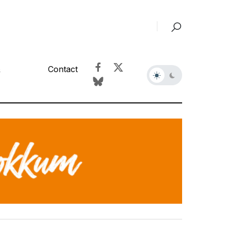
&
Contact
r