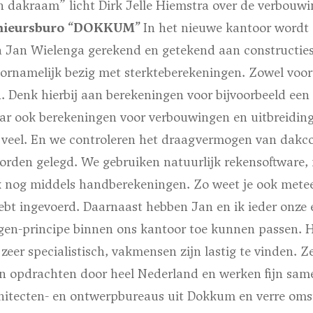
 dakraam” licht Dirk Jelle Hiemstra over de verbouwi
enieursburo “DOKKUM”
In het nieuwe kantoor wordt 
a Jan Wielenga gerekend en getekend aan constructie
rnamelijk bezig met sterkteberekeningen. Zowel voor d
n. Denk hierbij aan berekeningen voor bijvoorbeeld ee
ar ook berekeningen voor verbouwingen en uitbreidin
eel. En we controleren het draagvermogen van dakcon
rden gelegd. We gebruiken natuurlijk rekensoftware,
 nog middels handberekeningen. Zo weet je ook meteen
bt ingevoerd. Daarnaast hebben Jan en ik ieder onze e
ogen-principe binnen ons kantoor toe kunnen passen. 
zeer specialistisch, vakmensen zijn lastig te vinden. Ze
n opdrachten door heel Nederland en werken fijn sam
hitecten- en ontwerpbureaus uit Dokkum en verre omst