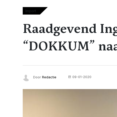
Import
Raadgevend In
“DOKKUM” naar
09-01-2020
Door
Redactie