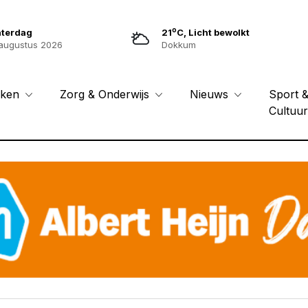
o
aterdag
21
C, Licht bewolkt
augustus 2026
Dokkum
Sport 
eken
Zorg & Onderwijs
Nieuws
Cultuu