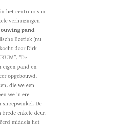
in het centrum van
kele verhuizingen
bouwing pand
ische Boetiek (nu
kocht door Dirk
OKKUM”. “De
n eigen pand en
weer opgebouwd.
ten, die we een
en we in ere
en snoepwinkel. De
 brede enkele deur.
ëerd middels het