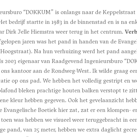
eursburo “DOKKUM” is onlangs naar de Keppelstraat 
t bedrijf startte in 1983 in de binnenstad en is na en
ar Dirk Jelle Hiemstra weer terug in het centrum.
Ver
fgelopen jaren was het pand in handen van de Evangel
 Hoogstraat). Na hun verhuizing werd het pand aange
nds 2003 eigenaar van Raadgevend Ingenieursburo “D
t ons kantoor aan de Rondweg-West. Ik wilde graag ee
atie op ons pad. We hebben het volledig gestript en 
afond bleken prachtige houten balken verstopt te zit
ene kleur hebben gegeven. Ook het gevelaanzicht hebb
e Evangelische Boetiek hier zat, zat er een klompen- 
 toen was hebben we visueel weer teruggebracht in een
ge pand, van 25 meter, hebben we extra daglicht gecre