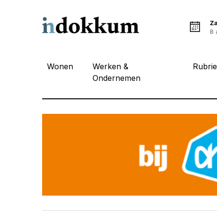
Z
8 
Wonen
Werken &
Rubri
Ondernemen