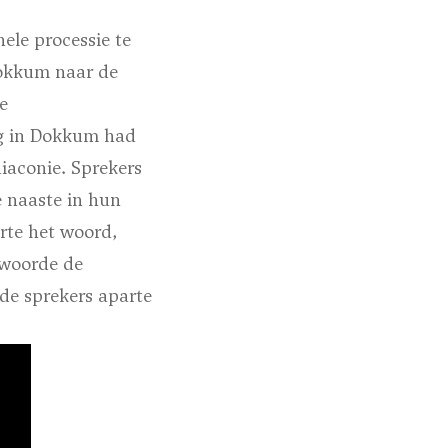
ele processie te
Dokkum naar de
e
ag in Dokkum had
diaconie. Sprekers
e naaste in hun
rte het woord,
rwoorde de
 de sprekers aparte