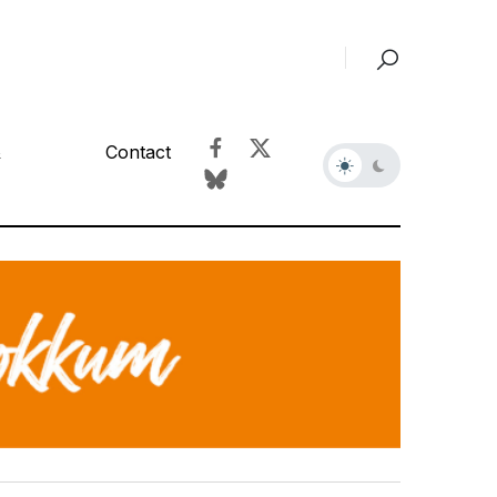
&
Contact
r