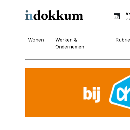
Vr
7 
Wonen
Werken &
Rubri
Ondernemen