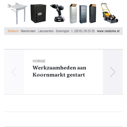
VORIGE
Werkzaamheden aan
Koornmarkt gestart
sw