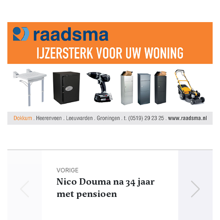
VORIGE
Nico Douma na 34 jaar
met pensioen
bu