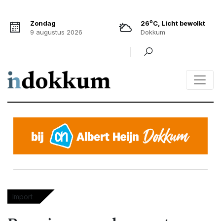
o
Zondag
26
C, Licht bewolkt
9 augustus 2026
Dokkum
Import