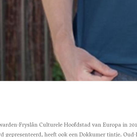
warden-Fryslân Culturele Hoofdstad van Europa in 201
d gepresenteerd, heeft ook een Dokkumer tintje. Ou