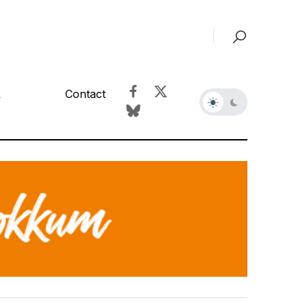
&
Contact
r