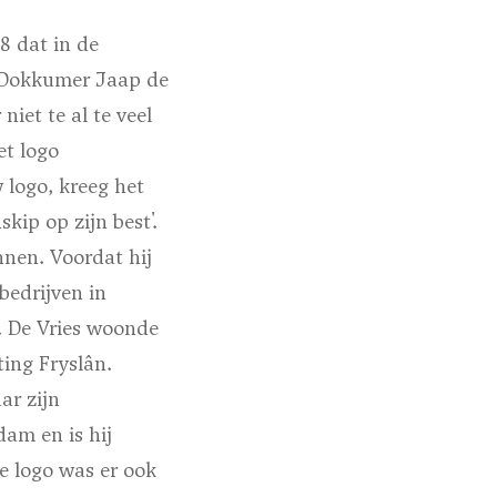
8 dat in de
d-Dokkumer Jaap de
niet te al te veel
et logo
 logo, kreeg het
kip op zijn best'.
nen. Voordat hij
bedrijven in
. De Vries woonde
ing Fryslân.
ar zijn
am en is hij
e logo was er ook