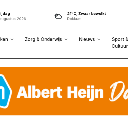
o
ijdag
21
C, Zwaar bewolkt
augustus 2026
Dokkum
Sport 
eken
Zorg & Onderwijs
Nieuws
Cultuu