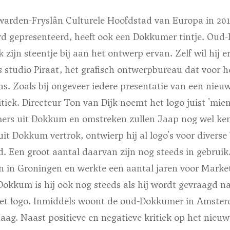
warden-Fryslân Culturele Hoofdstad van Europa in 201
d gepresenteerd, heeft ook een Dokkumer tintje. Ou
 zijn steentje bij aan het ontwerp ervan. Zelf wil hij er 
s studio Piraat, het grafisch ontwerpbureau dat voor h
s. Zoals bij ongeveer iedere presentatie van een nieuw
tiek. Directeur Ton van Dijk noemt het logo juist 'miens
rs uit Dokkum en omstreken zullen Jaap nog wel ken
uit Dokkum vertrok, ontwierp hij al logo's voor diverse 
. Een groot aantal daarvan zijn nog steeds in gebruik
n in Groningen en werkte een aantal jaren voor Market
okkum is hij ook nog steeds als hij wordt gevraagd na
het logo. Inmiddels woont de oud-Dokkumer in Amsterd
ag. Naast positieve en negatieve kritiek op het nieuw