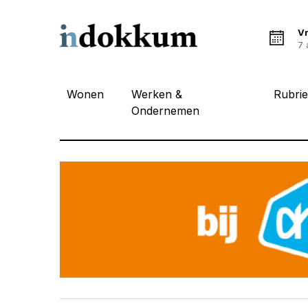
Vr
7 
Wonen
Werken &
Rubri
Ondernemen