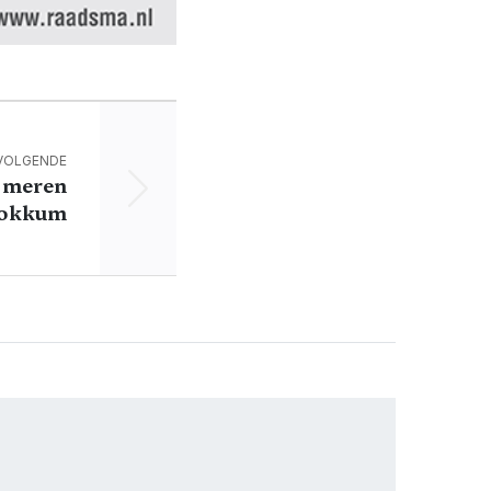
VOLGENDE
s meren
Dokkum