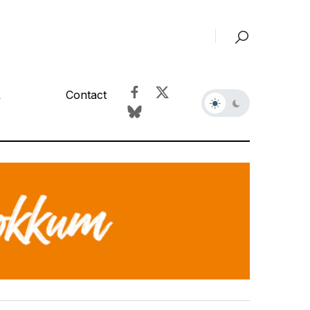
&
Contact
r