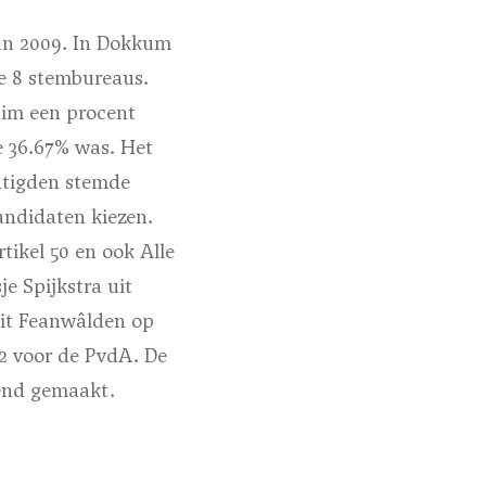
dan 2009. In Dokkum
e 8 stembureaus.
uim een procent
e 36.67% was. Het
htigden stemde
andidaten kiezen.
ikel 50 en ook Alle
je Spijkstra uit
uit Feanwâlden op
2 voor de PvdA. De
kend gemaakt.