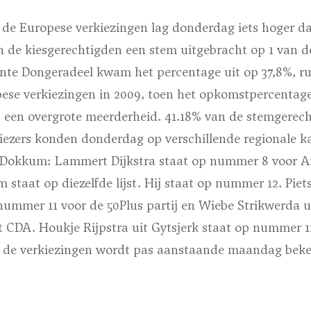
 de Europese verkiezingen lag donderdag iets hoger 
n de kiesgerechtigden een stem uitgebracht op 1 van d
nte Dongeradeel kwam het percentage uit op 37,8%, r
ese verkiezingen in 2009, toen het opkomstpercentag
 een overgrote meerderheid. 41.18% van de stemgerec
iezers konden donderdag op verschillende regionale k
Dokkum: Lammert Dijkstra staat op nummer 8 voor Art
staat op diezelfde lijst. Hij staat op nummer 12. Piets
nummer 11 voor de 50Plus partij en Wiebe Strikwerda 
 CDA. Houkje Rijpstra uit Gytsjerk staat op nummer 1
an de verkiezingen wordt pas aanstaande maandag be