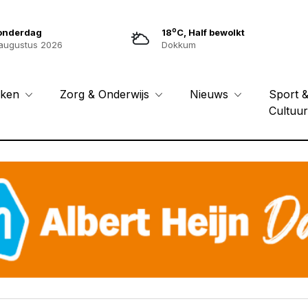
o
onderdag
18
C, Half bewolkt
augustus 2026
Dokkum
Sport 
eken
Zorg & Onderwijs
Nieuws
Cultuu