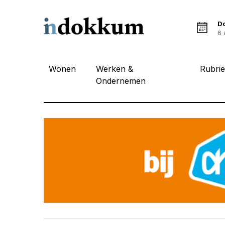
D
6 
Wonen
Werken &
Rubri
Ondernemen