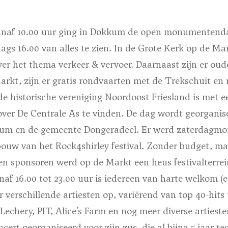
naf 10.00 uur ging in Dokkum de open monumentenda
dags 16.00 van alles te zien. In de Grote Kerk op de Mar
er het thema verkeer & vervoer. Daarnaast zijn er oud
rkt, zijn er
gratis
rondvaarten met de Trekschuit en 
e historische vereniging Noordoost Friesland is met 
 over De Centrale As te vinden. De dag wordt georganis
kum en de gemeente Dongeradeel. Er werd zaterdagmor
ouw van het Rock4shirley festival. Zonder budget, m
s en sponsoren werd op de Markt een heus festivalterrei
naf 16.00 tot 23.00 uur is iedereen van harte welkom (e
er verschillende artiesten op, variërend van top 40-hits
Lechery, PIT, Alice’s Farm en nog meer diverse arties
ncert georganiseerd voor zijn zus, die al bijna 5 jaar t