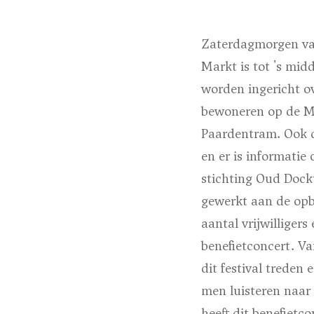
Zaterdagmorgen va
Markt is tot 's mid
worden ingericht ov
bewoneren op de Ma
Paardentram. Ook d
en er is informatie
stichting Oud Doc
gewerkt aan de opb
aantal vrijwilliger
benefietconcert. Va
dit festival treden 
men luisteren naar 
heeft dit benefietco