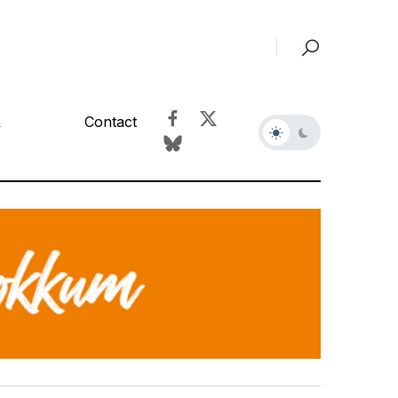
&
Contact
r