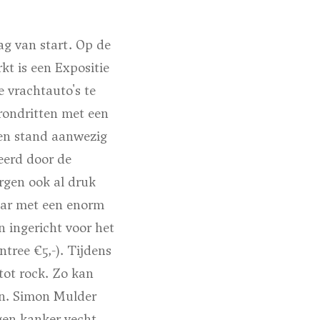
g van start. Op de
kt is een Expositie
e vrachtauto's te
rondritten met een
een stand aanwezig
eerd door de
gen ook al druk
aar met een enorm
n ingericht voor het
ntree €5,-). Tijdens
 tot rock. Zo kan
ten. Simon Mulder
egen kanker vecht.