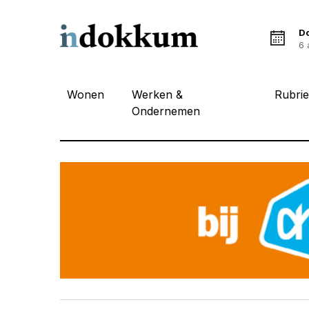
D
6 
Wonen
Werken &
Rubri
Ondernemen