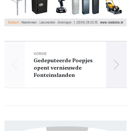
VORIGE
Gedeputeerde Poepjes
Muz
opent vernieuwde
Zwa
Fonteinslanden