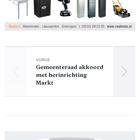
VORIGE
Gemeenteraad akkoord
Rou
met herinrichting
be
Markt