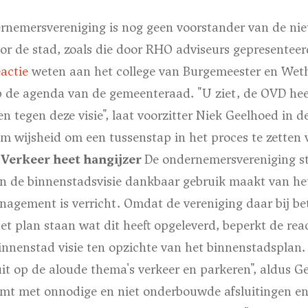
nemersvereniging is nog geen voorstander van de ni
or de stad, zoals die door RHO adviseurs gepresenteerd
eactie
weten aan het college van Burgemeester en Weth
p de agenda van de gemeenteraad. "U ziet, de OVD heef
 tegen deze visie", laat voorzitter Niek Geelhoed in d
om wijsheid om een tussenstap in het proces te zetten 
.
Verkeer heet hangijzer
De ondernemersvereniging ste
an de binnenstadsvisie dankbaar gebruik maakt van he
agement is verricht. Omdat de vereniging daar bij b
et plan staan wat dit heeft opgeleverd, beperkt de reac
binnenstad visie ten opzichte van het binnenstadspla
t op de aloude thema's verkeer en parkeren", aldus Ge
 komt met onnodige en niet onderbouwde afsluitingen e