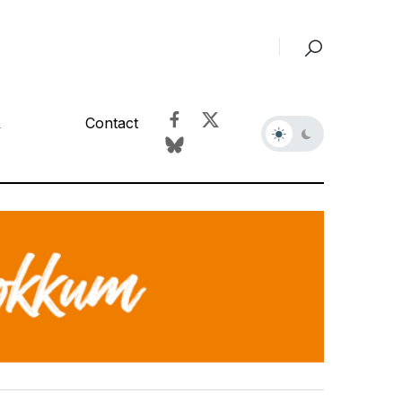
&
Contact
r