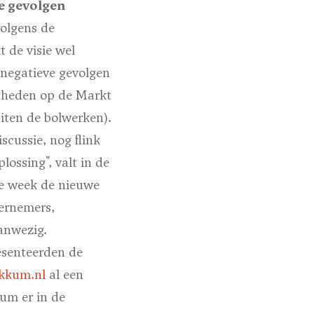
e gevolgen
volgens de
 de visie wel
 negatieve gevolgen
jkheden op de Markt
uiten de bolwerken).
scussie, nog flink
ossing", valt in de
ge week de nieuwe
ernemers,
anwezig.
esenteerden de
kkum.nl
al een
kum er in de