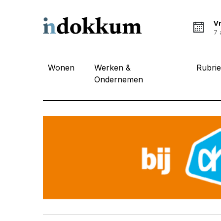
Vr
7 
Wonen
Werken &
Rubri
Ondernemen