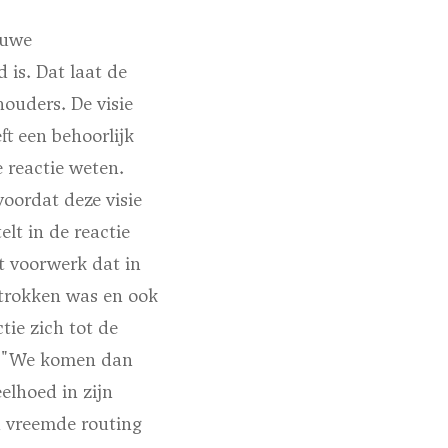
euwe
 is. Dat laat de
ouders. De visie
t een behoorlijk
e reactie weten.
voordat deze visie
lt in de reactie
t voorwerk dat in
etrokken was en ook
tie zich tot de
n. "We komen dan
elhoed in zijn
n vreemde routing