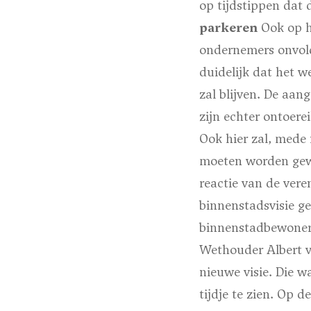
op tijdstippen dat 
parkeren
Ook op h
ondernemers onvold
duidelijk dat het 
zal blijven. De aa
zijn echter ontoere
Ook hier zal, mede 
moeten worden gewe
reactie van de vere
binnenstadsvisie g
binnenstadbewoners
Wethouder Albert v
nieuwe visie. Die w
tijdje te zien. Op 