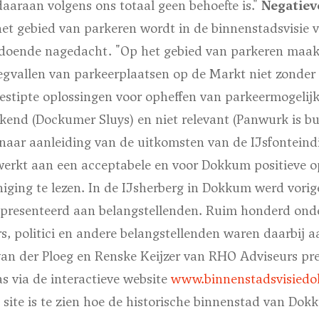
daaraan volgens ons totaal geen behoefte is."
Negatiev
et gebied van parkeren wordt in de binnenstadsvisie 
oende nagedacht. "Op het gebied van parkeren maakt
wegvallen van parkeerplaatsen op de Markt niet zonder
ngestipte oplossingen voor opheffen van parkeermogeli
ikend (Dockumer Sluys) en niet relevant (Panwurk is b
naar aanleiding van de uitkomsten van de IJsfonteindi
rkt aan een acceptabele en voor Dokkum positieve opl
niging te lezen. In de IJsherberg in Dokkum werd vori
epresenteerd aan belangstellenden. Ruim honderd ond
, politici en andere belangstellenden waren daarbij a
an der Ploeg en Renske Keijzer van RHO Adviseurs pr
as via de interactieve website
www.binnenstadsvisiedo
de site is te zien hoe de historische binnenstad van Dok