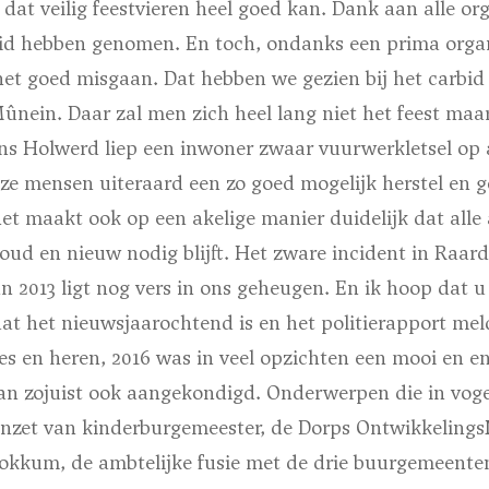
n dat veilig feestvieren heel goed kan. Dank aan alle or
id hebben genomen. En toch, ondanks een prima organ
et goed misgaan. Dat hebben we gezien bij het carbid 
nein. Daar zal men zich heel lang niet het feest maar
ons Holwerd liep een inwoner zwaar vuurwerkletsel op 
ze mensen uiteraard een zo goed mogelijk herstel en g
et maakt ook op een akelige manier duidelijk dat alle
n oud en nieuw nodig blijft. Het zware incident in Raard
 2013 ligt nog vers in ons geheugen. En ik hoop dat u 
 dat het nieuwsjaarochtend is en het politierapport m
s en heren, 2016 was in veel opzichten een mooi en en
van zojuist ook aangekondigd. Onderwerpen die in voge
zet van kinderburgemeester, de Dorps Ontwikkelings
Dokkum, de ambtelijke fusie met de drie buurgemeent