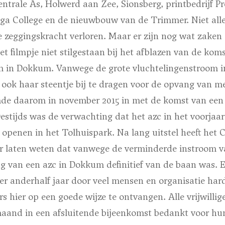
entrale As, Holwerd aan Zee, Sionsberg, printbedrijf P
nga College en de nieuwbouw van de Trimmer. Niet alle
e zeggingskracht verloren. Maar er zijn nog wat zaken 
het filmpje niet stilgestaan bij het afblazen van de kom
m in Dokkum. Vanwege de grote vluchtelingenstroom i
 ook haar steentje bij te dragen voor de opvang van m
e daarom in november 2015 in met de komst van een t
stijds was de verwachting dat het azc in het voorjaar
penen in het Tolhuispark. Na lang uitstel heeft het C
 laten weten dat vanwege de verminderde instroom v
g van een azc in Dokkum definitief van de baan was. E
er anderhalf jaar door veel mensen en organisatie har
rs hier op een goede wijze te ontvangen. Alle vrijwilli
aand in een afsluitende bijeenkomst bedankt voor hun