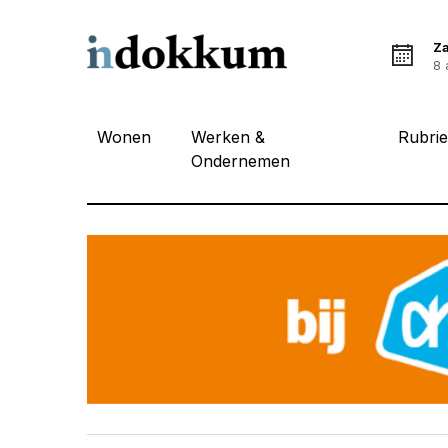
Z
8 
Wonen
Werken &
Rubri
Ondernemen