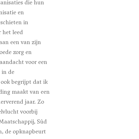
ganisaties die hun
isatie en
schieten in
 het leed
aan een van zijn
oede zorg en
 aandacht voor een
 in de
ook begrijpt dat ik
elding maakt van een
erverend jaar. Zo
lvlucht voorbij
Maatschappij, Súd
en, de opknapbeurt