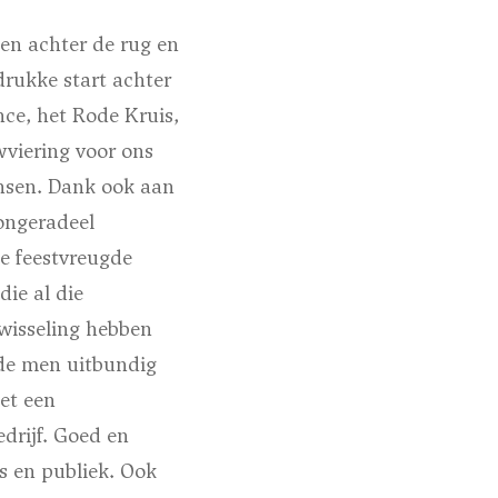
en achter de rug en
rukke start achter
ce, het Rode Kruis,
wviering voor ons
ensen. Dank ook aan
ongeradeel
e feestvreugde
ie al die
wisseling hebben
erde men uitbundig
met een
drijf. Goed en
s en publiek. Ook