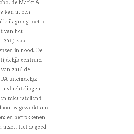
robo, de Markt &
s kan in een
die ik graag met u
st van het
n 2015 was
ensen in nood. De
ijdelijk centrum
 van 2016 de
OA uiteindelijk
an vluchtelingen
en teleurstellend
d aan is gewerkt om
gers en betrokkenen
 inzet. Het is goed