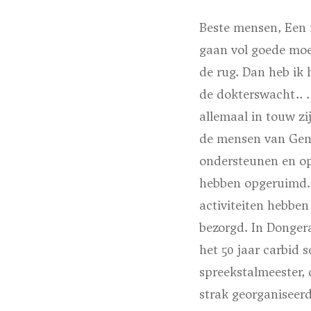
Beste mensen, Een 
gaan vol goede moe
de rug. Dan heb ik
de dokterswacht.. .
allemaal in touw z
de mensen van Geme
ondersteunen en op
hebben opgeruimd. 
activiteiten hebbe
bezorgd. In Dongera
het 50 jaar carbid 
spreekstalmeester, 
strak georganiseer