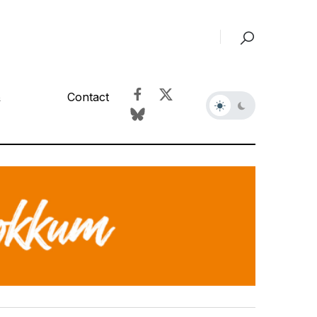
&
Contact
r