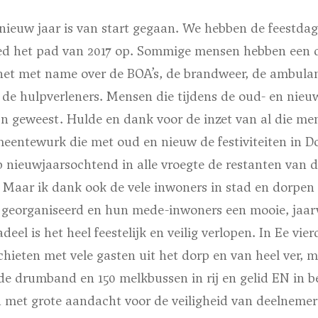
nieuw jaar is van start gegaan. We hebben de feestdag
d het pad van 2017 op. Sommige mensen hebben een d
 het met name over de BOA’s, de brandweer, de ambulan
 de hulpverleners. Mensen die tijdens de oud- en nieu
ijn geweest. Hulde en dank voor de inzet van al die m
entewurk die met oud en nieuw de festiviteiten in D
 nieuwjaarsochtend in alle vroegte de restanten van d
Maar ik dank ook de vele inwoners in stad en dorpen d
n georganiseerd en hun mede-inwoners een mooie, jaar
deel is het heel feestelijk en veilig verlopen. In Ee vi
schieten met vele gasten uit het dorp en van heel ver, 
de drumband en 150 melkbussen in rij en gelid EN in be
d met grote aandacht voor de veiligheid van deelnemer