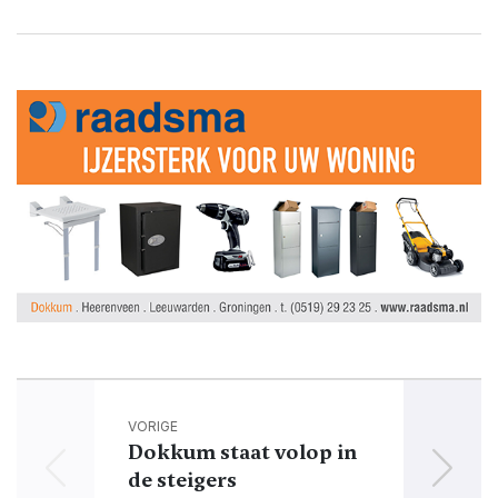
VORIGE
Dokkum staat volop in
de steigers
muzi