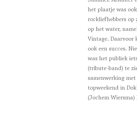
het plaatje was oo
rockliefhebbers op
op het water, name
Vintage. Daarvoor 
ook een succes. Ni
was het publiek ie
(tribute-band) te z
samenwerking met d
topweekend in Do
(Jochem Wiersma)