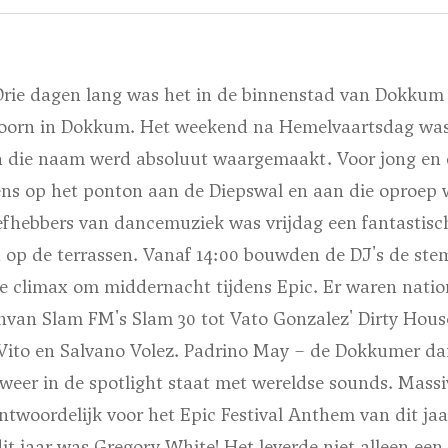
rie dagen lang was het in de binnenstad van Dokkum
thoorn in Dokkum. Het weekend na Hemelvaartsdag wa
 die naam werd absoluut waargemaakt. Voor jong en 
ns op het ponton aan de Diepswal en aan die oproep 
iefhebbers van dancemuziek was vrijdag een fantastis
en op de terrassen. Vanaf 14:00 bouwden de DJ's de s
e climax om middernacht tijdens Epic. Er waren nation
an Slam FM's Slam 30 tot Vato Gonzalez' Dirty Hous
ito en Salvano Volez. Padrino May – de Dokkumer da
lweer in de spotlight staat met wereldse sounds. Massi
antwoordelijk voor het Epic Festival Anthem van dit jaa
it jaar was Gregory White! Het leverde niet alleen een