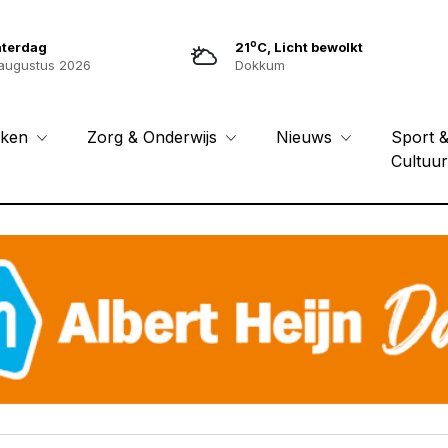
o
aterdag
21
C, Licht bewolkt
augustus 2026
Dokkum
Sport 
eken
Zorg & Onderwijs
Nieuws
Cultuu