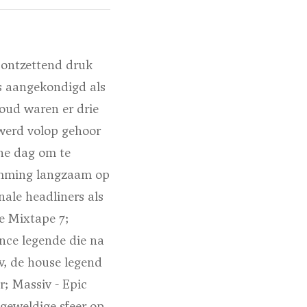
 ontzettend druk
s aangekondigd als
oud waren er drie
werd volop gehoor
che dag om te
temming langzaam op
ale headliners als
e Mixtape 7;
nce legende die na
v, de house legend
r; Massiv - Epic
 geweldige sfeer op,