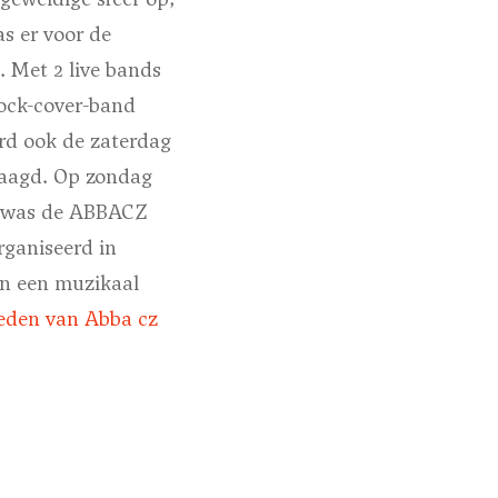
s er voor de
 Met 2 live bands
rock-cover-band
rd ook de zaterdag
slaagd. Op zondag
ur was de ABBACZ
rganiseerd in
an een muzikaal
reden van Abba cz