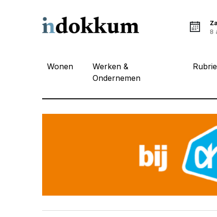
Z
8 
Wonen
Werken &
Rubri
Ondernemen