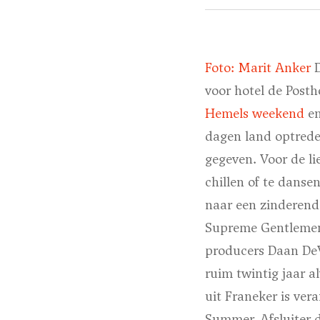
Foto: Marit Anker
D
voor hotel de Pos
Hemels weekend
en
dagen land optrede
gegeven. Voor de l
chillen of te dans
naar een zinderend
Supreme Gentlemenv
producers Daan DeV
ruim twintig jaar a
uit Franeker is ver
Summer. Afsluiter d