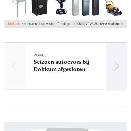
VORIGE
Seizoen autocross bij
Cul
Dokkum afgesloten
ba